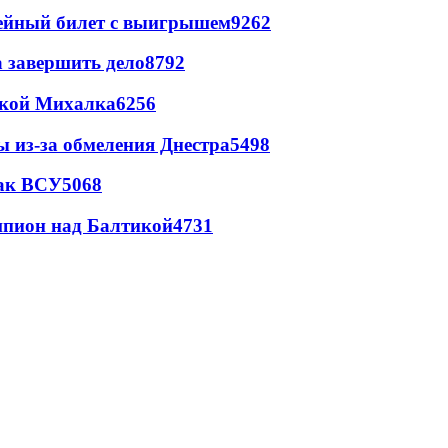
рейный билет с выигрышем
9262
а завершить дело
8792
цкой Михалка
6256
ы из-за обмеления Днестра
5498
так ВСУ
5068
шпион над Балтикой
4731