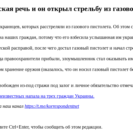
ая речь и он открыл стрельбу из газов
краинцев, которых расстреляли из газового пистолета. Об этом
на наших граждан, потому что его взбесила услышанная им укра
кой расправой, после чего достал газовый пистолет и начал стре
а правоохранители прибыли, злоумышленник стал оказывать им 
ом хранение оружия (оказалось, что он носил газовый пистолет
свобожден из-под стражи под залог и личное обязательство отме
еизвестных напала на трех граждан Украины.
а наш канал
https://t.me/korrespondentnet
те Ctrl+Enter, чтобы сообщить об этом редакции.