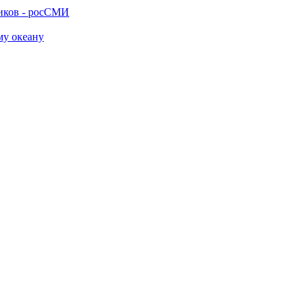
ников - росСМИ
му океану