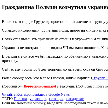
Гражданина Польши возмутила украинск
В польском городе Грудзендз произошло нападение на группу у
Согласно информации, 33-летний поляк прямо на улице напал 
Поляк стал выгонять приезжих из страны и угрожать им физичес
Украинцы не пострадали, очевидцы ЧП вызвали полицию. Когд
В результате он все же был задержан по обвинению в незаконн
признаку.
Сейчас ему грозит до 8 лет тюрьмы, но на время суда он был о
Ранее сообщалось, что в селе Глоскув, близи Варшавы,
группа н
Новости от
Корреспондент.net
в Telegram. Подписывайтесь н
Читайте Korrespondent.net в Google News
ТЕГИ:
Польша
,
украинцы
,
полиция
,
нападение
Если вы заметили ошибку, выделите необходимый текст и нажми