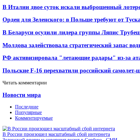
В Италии двое суток искали выброшенный лоте
Орден для Зеленского: в Польше требуют от Туск
В Беларуси осудили лидера группы Ляпис Трубе
Молдова задействовала стратегический запас вод
РФ активизировала "летающие радары" из-за а
Польские F-16 перехватили российский самолет-
Читать комментарии
Новости мира
Последние
Популярные
Комментируемые
В России произошел масштабный сбой интернета
Зеленский впервые совершит визит в Сербию - СМИ