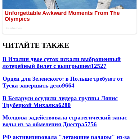
ЧИТАЙТЕ ТАКЖЕ
В Италии двое суток искали выброшенный
лотерейный билет с выигрышем
12527
Орден для Зеленского: в Польше требуют от
Туска завершить дело
9664
В Беларуси осудили лидера группы Ляпис
Трубецкой Михалка
6280
Молдова задействовала стратегический запас
воды из-за обмеления Днестра
5756
РФ активизировала "летающие радары" из-за