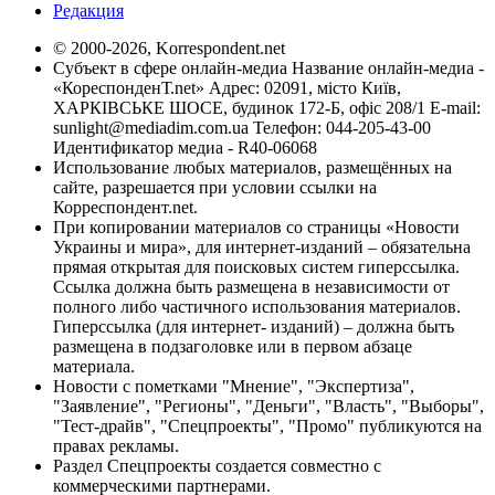
Редакция
© 2000-2026, Korrespondent.net
Субъект в сфере онлайн-медиа Название онлайн-медиа -
«КореспонденТ.net» Адрес: 02091, місто Київ,
ХАРКІВСЬКЕ ШОСЕ, будинок 172-Б, офіс 208/1 E-mail:
sunlight@mediadim.com.ua
Телефон: 044-205-43-00
Идентификатор медиа - R40-06068
Использование любых материалов, размещённых на
сайте, разрешается при условии ссылки на
Корреспондент.net.
При копировании материалов со страницы «Новости
Украины и мира», для интернет-изданий – обязательна
прямая открытая для поисковых систем гиперссылка.
Ссылка должна быть размещена в независимости от
полного либо частичного использования материалов.
Гиперссылка (для интернет- изданий) – должна быть
размещена в подзаголовке или в первом абзаце
материала.
Новости с пометками "Мнение", "Экспертиза",
"Заявление", "Регионы", "Деньги", "Власть", "Выборы",
"Тест-драйв", "Спецпроекты", "Промо" публикуются на
правах рекламы.
Раздел Спецпроекты создается совместно с
коммерческими партнерами.