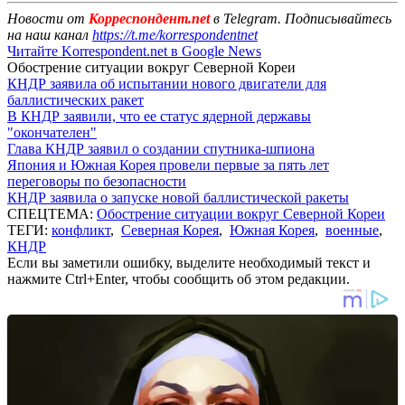
Новости от
Корреспондент.net
в Telegram. Подписывайтесь
на наш канал
https://t.me/korrespondentnet
Читайте Korrespondent.net в Google News
Обострение ситуации вокруг Северной Кореи
КНДР заявила об испытании нового двигатели для
баллистических ракет
В КНДР заявили, что ее статус ядерной державы
"окончателен"
Глава КНДР заявил о создании спутника-шпиона
Япония и Южная Корея провели первые за пять лет
переговоры по безопасности
КНДР заявила о запуске новой баллистической ракеты
СПЕЦТЕМА:
Обострение ситуации вокруг Северной Кореи
ТЕГИ:
конфликт
,
Северная Корея
,
Южная Корея
,
военные
,
КНДР
Если вы заметили ошибку, выделите необходимый текст и
нажмите Ctrl+Enter, чтобы сообщить об этом редакции.