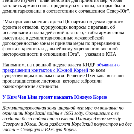
Генштаб изучает "план действий для принятия мер, чтобы
заставить армию снова продвинуться в зоны, которые были
демилитаризованы в соответствии с соглашением Север-Юг".
"Мы приняли мнение отдела ЦК партии по делам единого
фронта и отделов, курирующих вопросы с врагами, об
исследовании плана действий для того, чтобы армия снова
выступила в демилитаризованные межкорейской
договоренностью зоны и приняла меры по превращению
фронта в крепость и дальнейшему укреплению военной
настороженности в отношении Юга", − указали в КНА.
Напомним, на прошлой неделе власти КНДР
объявили о
прекращении контактов с Южной Кореей
по всем
существующим каналам связи. Решение Пхеньяна вызвали
пропагандистские листовки, которые забросили
южнокорейские активисты.
У Ким Чен Ына грозят наказать Южную Корею
Демилитаризованная зона
шириной четыре км
возникла п
о
окончании Корейской войны в 1953 году.
Соглашение о ее
создании было подписано в
селении Пханмунджом между
Севером и Югом. Зона разделяет Корейский полуостров на две
части
−
Северную и Южную Кореи.