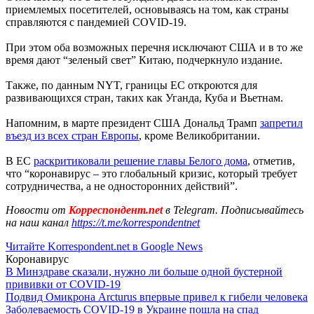
приемлемых посетителей, основываясь на том, как страны
справляются с пандемией COVID-19.
При этом оба возможных перечня исключают США и в то же
время дают “зеленый свет” Китаю, подчеркнуло издание.
Также, по данным NYT, границы ЕС откроются для
развивающихся стран, таких как Уганда, Куба и Вьетнам.
Напомним, в марте президент США Дональд Трамп
запретил
въезд из всех стран Европы
, кроме Великобритании.
В ЕС
раскритиковали решение главы Белого дома
, отметив,
что “коронавирус – это глобальный кризис, который требует
сотрудничества, а не односторонних действий”.
Новости от
Корреспондент.net
в Telegram. Подписывайтесь
на наш канал
https://t.me/korrespondentnet
Читайте Korrespondent.net в Google News
Коронавирус
В Минздраве сказали, нужно ли больше одной бустерной
прививки от COVID-19
Подвид Омикрона Arcturus впервые привел к гибели человека
Заболеваемость COVID-19 в Украине пошла на спад