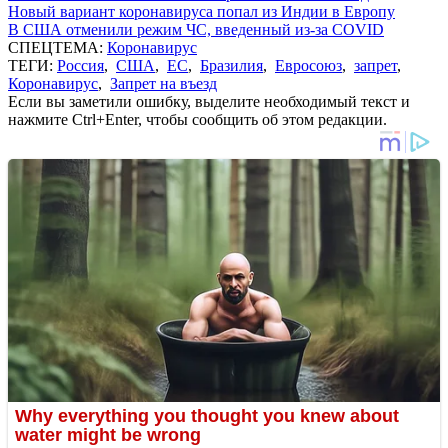
Новый вариант коронавируса попал из Индии в Европу
В США отменили режим ЧС, введенный из-за COVID
СПЕЦТЕМА:
Коронавирус
ТЕГИ:
Россия
,
США
,
ЕС
,
Бразилия
,
Евросоюз
,
запрет
,
Коронавирус
,
Запрет на въезд
Если вы заметили ошибку, выделите необходимый текст и
нажмите Ctrl+Enter, чтобы сообщить об этом редакции.