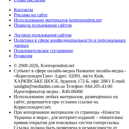
Контакты
Реклама на сайте
Использование материалов korrespondent.net
Правила пользования сайтом
Договор пользования сайтом
Политика в сфере конфиденциальности и персональных
данных
Пользовательское соглашение
Редакция
© 2000-2026, Korrespondent.net
Субъект в сфере онлайн-медиа Название онлайн-медиа -
«КореспонденТ.net» Адрес: 02091, місто Київ,
ХАРКІВСЬКЕ ШОСЕ, будинок 172-Б, офіс 208/1 E-mail:
sunlight@mediadim.com.ua
Телефон: 044-205-43-00
Идентификатор медиа - R40-06068
Использование любых материалов, размещённых на
сайте, разрешается при условии ссылки на
Корреспондент.net.
При копировании материалов со страницы «Новости
Украины и мира», для интернет-изданий – обязательна
прямая открытая для поисковых систем гиперссылка.
Ссылка должна быть размещена в независимости от