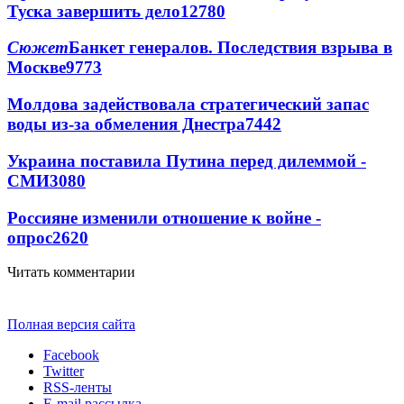
Туска завершить дело
12780
Сюжет
Банкет генералов. Последствия взрыва в
Москве
9773
Молдова задействовала стратегический запас
воды из-за обмеления Днестра
7442
Украина поставила Путина перед дилеммой -
СМИ
3080
Россияне изменили отношение к войне -
опрос
2620
Читать комментарии
Полная версия сайта
Facebook
Twitter
RSS-ленты
E-mail рассылка