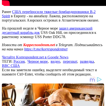
Ранее
США перебросили тяжелые бомбардировщики B-2
Spirit
в Европу - на авиабазу Лажеш, расположенную на
португальских Азорских островах в Атлантическом океане.
На прошлой неделе в Черное море
зашел американский
десантный корабль-док
USS Oak Hill, он присоединился к
ракетному эсминцу USS Porter DDG78.
Новости от
Корреспондент.net
в Telegram. Подписывайтесь
на наш канал
https://t.me/korrespondentnet
Читайте Korrespondent.net в Google News
ТЕГИ:
Россия
,
Черное море
,
видео
,
перехват
,
разведка
,
ВВС США
Если вы заметили ошибку, выделите необходимый текст и
нажмите Ctrl+Enter, чтобы сообщить об этом редакции.