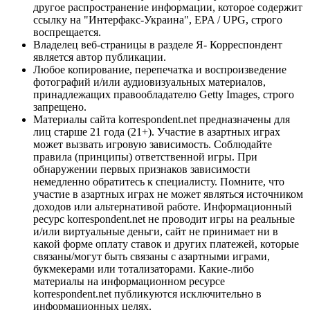
другое распространение информации, которое содержит
ссылку на "Интерфакс-Украина", EPA / UPG, строго
воспрещается.
Владелец веб-страницы в разделе Я- Корреспондент
является автор публикации.
Любое копирование, перепечатка и воспроизведение
фотографий и/или аудиовизуальных материалов,
принадлежащих правообладателю Getty Images, строго
запрещено.
Материалы сайта korrespondent.net предназначены для
лиц старше 21 года (21+). Участие в азартных играх
может вызвать игровую зависимость. Соблюдайте
правила (принципы) ответственной игры. При
обнаружении первых признаков зависимости
немедленно обратитесь к специалисту. Помните, что
участие в азартных играх не может являться источником
доходов или альтернативой работе. Информационный
ресурс korrespondent.net не проводит игры на реальные
и/или виртуальные деньги, сайт не принимает ни в
какой форме оплату ставок и других платежей, которые
связаны/могут быть связаны с азартными играми,
букмекерами или тотализаторами. Какие-либо
материалы на информационном ресурсе
korrespondent.net публикуются исключительно в
информационных целях.