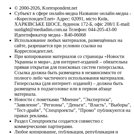
© 2000-2026, Korrespondent.net
Субъект в сфере онлайн-медиа Название онлайн-медиа -
«КореспонденТ.net» Адрес: 02091, місто Київ,
ХАРКІВСЬКЕ ШОСЕ, будинок 172-Б, офіс 208/1 E-mail:
sunlight@mediadim.com.ua
Телефон: 044-205-43-00
Идентификатор медиа - R40-06068
Использование любых материалов, размещённых на
сайте, разрешается при условии ссылки на
Корреспондент.net.
При копировании материалов со страницы «Новости
Украины и мира», для интернет-изданий – обязательна
прямая открытая для поисковых систем гиперссылка.
Ссылка должна быть размещена в независимости от
полного либо частичного использования материалов.
Гиперссылка (для интернет- изданий) – должна быть
размещена в подзаголовке или в первом абзаце
материала.
Новости с пометками "Мнение", "Экспертиза",
"Заявление", "Регионы", "Деньги", "Власть", "Выборы",
"Тест-драйв", "Спецпроекты", "Промо" публикуются на
правах рекламы.
Раздел Спецпроекты создается совместно с
коммерческими партнерами.
Любое копирование, публикация, републикация и