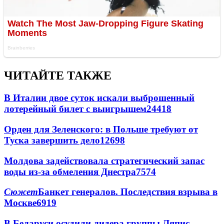
ЧИТАЙТЕ ТАКЖЕ
В Италии двое суток искали выброшенный
лотерейный билет с выигрышем
24418
Орден для Зеленского: в Польше требуют от
Туска завершить дело
12698
Молдова задействовала стратегический запас
воды из-за обмеления Днестра
7574
Сюжет
Банкет генералов. Последствия взрыва в
Москве
6919
В Беларуси осудили лидера группы Ляпис