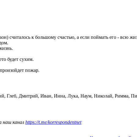
он) считалось к большому счастью, а если поймать его - всю жиз
дом.
жизнь.
то будет сухим.
 произойдет пожар.
й, Глеб, Дмитрий, Иван, Инна, Лука, Наум, Николай, Римма, П
а наш канал
https://t.me/korrespondentnet