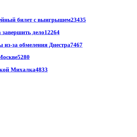
рейный билет с выигрышем
23435
а завершить дело
12264
ы из-за обмеления Днестра
7467
Москве
5280
цкой Михалка
4833