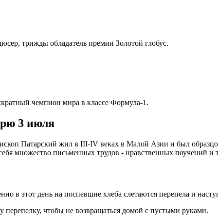
дюсер, трижды обладатель премии Золотой глобус.
хкратный чемпион мира в классе Формула-1.
арю 3 июля
коп Патарский жил в III-IV веках в Малой Азии и был образцо
е себя множество письменных трудов - нравственных поучений и
но в этот день на поспевшие хлеба слетаются перепела и насту
у перепелку, чтобы не возвращаться домой с пустыми руками.