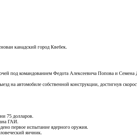
снован канадский город Квебек.
 кочей под командованием Федота Алексеевича Попова и Семена 
езд на автомобиле собственной конструкции, достигнув скорост
ни 75 долларов.
ана ГАИ.
едено первое испытание ядерного оружия.
еловеческий яичник.