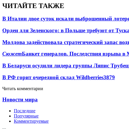
ЧИТАЙТЕ ТАКЖЕ
В Италии двое суток искали выброшенный лоте
Орден для Зеленского: в Польше требуют от Туск
Молдова задействовала стратегический запас вод
Сюжет
Банкет генералов. Последствия взрыва в 
В Беларуси осудили лидера группы Ляпис Трубе
В РФ горит очередной склад Wildberries
3879
Читать комментарии
Новости мира
Последние
Популярные
Комментируемые