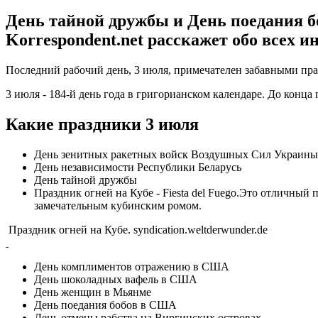
День тайной дружбы и День поедания бо
Korrespondent.net расскажет обо всех 
Последний рабочий день, 3 июля, примечателен забавными пр
3 июля - 184-й день года в григорианском календаре. До конца г
Какие праздники 3 июля
День зенитных ракетных войск Воздушных Сил Украины
День независимости Республики Беларусь
День тайной дружбы
Праздник огней на Кубе - Fiesta del Fuego.Это отличны
замечательным кубинским ромом.
Праздник огней на Кубе. syndication.weltderwunder.de
День комплиментов отражению в США
День шоколадных вафель в США
День женщин в Мьянме
День поедания бобов в США
День отмены рабства на Виргинских островах