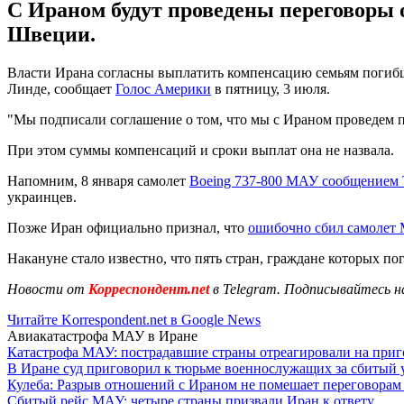
С Ираном будут проведены переговоры
Швеции.
Власти Ирана согласны выплатить компенсацию семьям погиб
Линде, сообщает
Голос Америки
в пятницу, 3 июля.
"Мы подписали соглашение о том, что мы с Ираном проведем 
При этом суммы компенсаций и сроки выплат она не назвала.
Напомним, 8 января самолет
Boeing 737-800 МАУ сообщением Т
украинцев.
Позже Иран официально признал, что
ошибочно сбил самолет
Накануне стало известно, что пять стран, граждане которых по
Новости от
Корреспондент.net
в Telegram. Подписывайтесь н
Читайте Korrespondent.net в Google News
Авиакатастрофа МАУ в Иране
Катастрофа МАУ: пострадавшие страны отреагировали на приг
В Иране суд приговорил к тюрьме военнослужащих за сбитый 
Кулеба: Разрыв отношений с Ираном не помешает переговорам 
Сбитый рейс МАУ: четыре страны призвали Иран к ответу