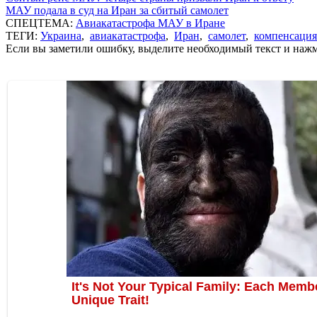
МАУ подала в суд на Иран за сбитый самолет
СПЕЦТЕМА:
Авиакатастрофа МАУ в Иране
ТЕГИ:
Украина
,
авиакатастрофа
,
Иран
,
самолет
,
компенсация
Если вы заметили ошибку, выделите необходимый текст и нажми