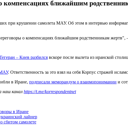
 о компенсациях ближайшим родственни
ших при крушении самолета МАУ. Об этом в интервью информа
переговоры о компенсациях ближайшим родственникам жертв", –
егеран – Киев разбился
вскоре после вылета из иранской столиц
 МАУ
. Ответственность за это взял на себя Корпус стражей исла
гибли в Иране,
подписали меморандум о взаимопонимании
и сот
а наш канал
https://t.me/korrespondentnet
оворы в Иране
украинский лайнер
о сбитом самолете