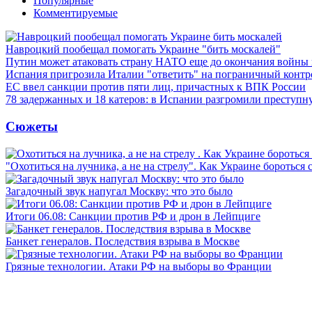
Популярные
Комментируемые
Навроцкий пообещал помогать Украине "бить москалей"
Путин может атаковать страну НАТО еще до окончания войны
Испания пригрозила Италии "ответить" на пограничный контр
ЕС ввел санкции против пяти лиц, причастных к ВПК России
78 задержанных и 18 катеров: в Испании разгромили преступн
Сюжеты
"Охотиться на лучника, а не на стрелу". Как Украине бороться 
Загадочный звук напугал Москву: что это было
Итоги 06.08: Санкции против РФ и дрон в Лейпциге
Банкет генералов. Последствия взрыва в Москве
Грязные технологии. Атаки РФ на выборы во Франции