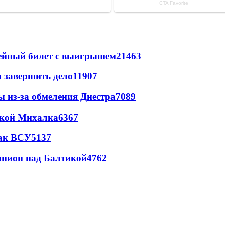
рейный билет с выигрышем
21463
а завершить дело
11907
ы из-за обмеления Днестра
7089
цкой Михалка
6367
так ВСУ
5137
шпион над Балтикой
4762