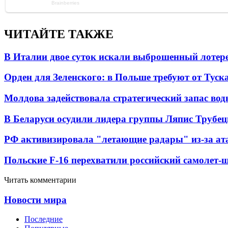
ЧИТАЙТЕ ТАКЖЕ
В Италии двое суток искали выброшенный лоте
Орден для Зеленского: в Польше требуют от Туск
Молдова задействовала стратегический запас вод
В Беларуси осудили лидера группы Ляпис Трубе
РФ активизировала "летающие радары" из-за а
Польские F-16 перехватили российский самолет-
Читать комментарии
Новости мира
Последние