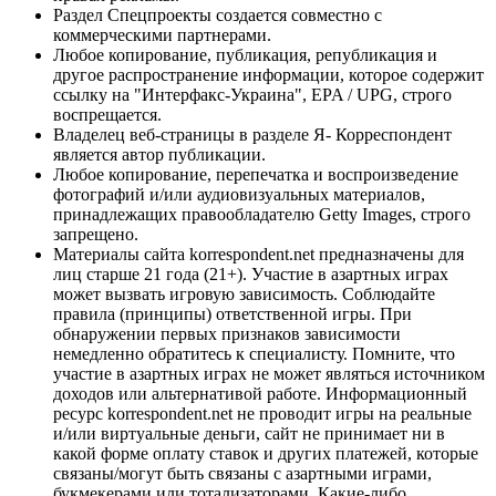
Раздел Спецпроекты создается совместно с
коммерческими партнерами.
Любое копирование, публикация, републикация и
другое распространение информации, которое содержит
ссылку на "Интерфакс-Украина", EPA / UPG, строго
воспрещается.
Владелец веб-страницы в разделе Я- Корреспондент
является автор публикации.
Любое копирование, перепечатка и воспроизведение
фотографий и/или аудиовизуальных материалов,
принадлежащих правообладателю Getty Images, строго
запрещено.
Материалы сайта korrespondent.net предназначены для
лиц старше 21 года (21+). Участие в азартных играх
может вызвать игровую зависимость. Соблюдайте
правила (принципы) ответственной игры. При
обнаружении первых признаков зависимости
немедленно обратитесь к специалисту. Помните, что
участие в азартных играх не может являться источником
доходов или альтернативой работе. Информационный
ресурс korrespondent.net не проводит игры на реальные
и/или виртуальные деньги, сайт не принимает ни в
какой форме оплату ставок и других платежей, которые
связаны/могут быть связаны с азартными играми,
букмекерами или тотализаторами. Какие-либо