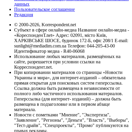
данных
Пользовательское соглашение
Редакция
© 2000-2026, Korrespondent.net
Субъект в сфере онлайн-медиа Название онлайн-медиа -
«КореспонденТ.net» Адрес: 02091, місто Київ,
ХАРКІВСЬКЕ ШОСЕ, будинок 172-Б, офіс 208/1 E-mail:
sunlight@mediadim.com.ua
Телефон: 044-205-43-00
Идентификатор медиа - R40-06068
Использование любых материалов, размещённых на
сайте, разрешается при условии ссылки на
Корреспондент.net.
При копировании материалов со страницы «Новости
Украины и мира», для интернет-изданий – обязательна
прямая открытая для поисковых систем гиперссылка.
Ссылка должна быть размещена в независимости от
полного либо частичного использования материалов.
Гиперссылка (для интернет- изданий) – должна быть
размещена в подзаголовке или в первом абзаце
материала.
Новости с пометками "Мнение", "Экспертиза",
"Заявление", "Регионы", "Деньги", "Власть", "Выборы",
"Тест-драйв", "Спецпроекты", "Промо" публикуются на
правах рекламы.