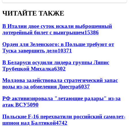
ЧИТАЙТЕ ТАКЖЕ
В Италии двое суток искали выброшенный
лотерейный билет с выигрышем
15386
Орден для Зеленского: в Польше требуют от
Туска завершить дело
10371
В Беларуси осудили лидера группы Ляпис
Трубецкой Михалка
6302
Молдова задействовала стратегический запас
воды из-за обмеления Днестра
6037
РФ активизировала "летающие радары" из-за
атак ВСУ
5090
Польские F-16 перехватили российский самолет-
шпион над Балтикой
4742