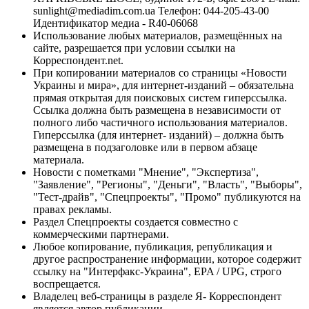
sunlight@mediadim.com.ua
Телефон: 044-205-43-00
Идентификатор медиа - R40-06068
Использование любых материалов, размещённых на
сайте, разрешается при условии ссылки на
Корреспондент.net.
При копировании материалов со страницы «Новости
Украины и мира», для интернет-изданий – обязательна
прямая открытая для поисковых систем гиперссылка.
Ссылка должна быть размещена в независимости от
полного либо частичного использования материалов.
Гиперссылка (для интернет- изданий) – должна быть
размещена в подзаголовке или в первом абзаце
материала.
Новости с пометками "Мнение", "Экспертиза",
"Заявление", "Регионы", "Деньги", "Власть", "Выборы",
"Тест-драйв", "Спецпроекты", "Промо" публикуются на
правах рекламы.
Раздел Спецпроекты создается совместно с
коммерческими партнерами.
Любое копирование, публикация, републикация и
другое распространение информации, которое содержит
ссылку на "Интерфакс-Украина", EPA / UPG, строго
воспрещается.
Владелец веб-страницы в разделе Я- Корреспондент
является автор публикации.