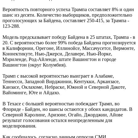
Вероятность повторного успеха Трампа составляет 8% и один
шанс из десяти. Количество выборщиков, предположительно
проголосующих за Байдена, составляет 250-415, за Трампа -
123-288.
Модель предсказывает победу Байдена в 25 штатах, Трампа - в
20. С вероятностью более 99% победа Байдена прогнозируется
в Калифорнии, Орегоне, Иллинойсе, Массачусетсе, Вермонте,
Коннектикуте, Нью-Джерси, Делавере, Нью-Йорке,
Мэриленде, Род-Айленде, штате Вашингтон и городе
Вашингтон (округ Колумбия).
Трамп с высокой вероятностью выиграет в Алабаме,
Теннесси, Западной Вирджинии, Кентукки, Арканзасе,
Канзасе, Оклахоме, Небраске, Южной и Северной Дакоте,
Вайоминге, Юте и Айдахо.
В Техасе с большей вероятностью побеждает Трамп, во
Флориде - Байден, но шансы остаются у обоих кандидатов. В
Северной Каролине, Аризоне, Огайо, Джорджии, Айове
результат голосования остался неопределенным для
моделирования.
Как сообщалось, согласно данным опросов СМИ,