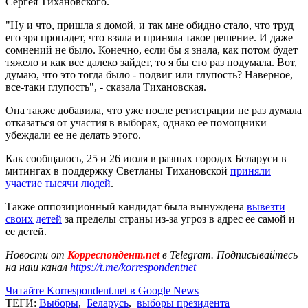
Сергея Тихановского.
"Ну и что, пришла я домой, и так мне обидно стало, что труд
его зря пропадет, что взяла и приняла такое решение. И даже
сомнений не было. Конечно, если бы я знала, как потом будет
тяжело и как все далеко зайдет, то я бы сто раз подумала. Вот,
думаю, что это тогда было - подвиг или глупость? Наверное,
все-таки глупость", - сказала Тихановская.
Она также добавила, что уже после регистрации не раз думала
отказаться от участия в выборах, однако ее помощники
убеждали ее не делать этого.
Как сообщалось, 25 и 26 июля в разных городах Беларуси в
митингах в поддержку Светланы Тихановской
приняли
участие тысячи людей
.
Также оппозиционный кандидат была вынуждена
вывезти
своих детей
за пределы страны из-за угроз в адрес ее самой и
ее детей.
Новости от
Корреспондент.net
в Telegram. Подписывайтесь
на наш канал
https://t.me/korrespondentnet
Читайте Korrespondent.net в Google News
ТЕГИ:
Выборы
,
Беларусь
,
выборы президента