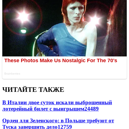
ЧИТАЙТЕ ТАКЖЕ
В Италии двое суток искали выброшенный
лотерейный билет с выигрышем
24489
Орден для Зеленского: в Польше требуют от
Туска завершить дело
12759