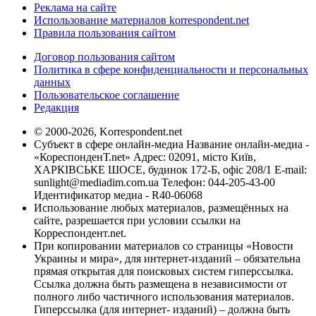
Реклама на сайте
Использование материалов korrespondent.net
Правила пользования сайтом
Договор пользования сайтом
Политика в сфере конфиденциальности и персональных
данных
Пользовательское соглашение
Редакция
© 2000-2026, Korrespondent.net
Субъект в сфере онлайн-медиа Название онлайн-медиа -
«КореспонденТ.net» Адрес: 02091, місто Київ,
ХАРКІВСЬКЕ ШОСЕ, будинок 172-Б, офіс 208/1 E-mail:
sunlight@mediadim.com.ua
Телефон: 044-205-43-00
Идентификатор медиа - R40-06068
Использование любых материалов, размещённых на
сайте, разрешается при условии ссылки на
Корреспондент.net.
При копировании материалов со страницы «Новости
Украины и мира», для интернет-изданий – обязательна
прямая открытая для поисковых систем гиперссылка.
Ссылка должна быть размещена в независимости от
полного либо частичного использования материалов.
Гиперссылка (для интернет- изданий) – должна быть