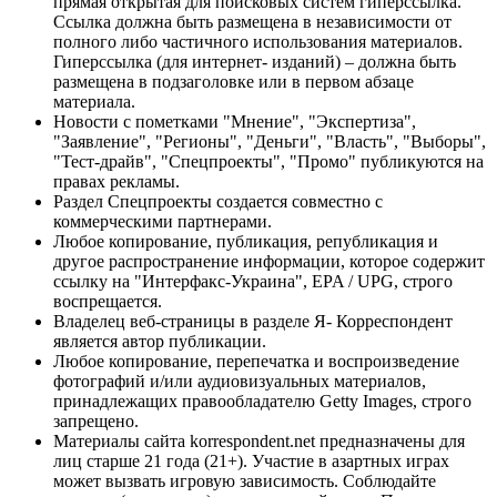
прямая открытая для поисковых систем гиперссылка.
Ссылка должна быть размещена в независимости от
полного либо частичного использования материалов.
Гиперссылка (для интернет- изданий) – должна быть
размещена в подзаголовке или в первом абзаце
материала.
Новости с пометками "Мнение", "Экспертиза",
"Заявление", "Регионы", "Деньги", "Власть", "Выборы",
"Тест-драйв", "Спецпроекты", "Промо" публикуются на
правах рекламы.
Раздел Спецпроекты создается совместно с
коммерческими партнерами.
Любое копирование, публикация, републикация и
другое распространение информации, которое содержит
ссылку на "Интерфакс-Украина", EPA / UPG, строго
воспрещается.
Владелец веб-страницы в разделе Я- Корреспондент
является автор публикации.
Любое копирование, перепечатка и воспроизведение
фотографий и/или аудиовизуальных материалов,
принадлежащих правообладателю Getty Images, строго
запрещено.
Материалы сайта korrespondent.net предназначены для
лиц старше 21 года (21+). Участие в азартных играх
может вызвать игровую зависимость. Соблюдайте