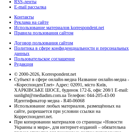
RSS-ленты
E-mail рассылка
Контакты
Реклама на сайте
Использование материалов korrespondent.net
Правила пользования сайтом
Договор пользования сайтом
Политика в сфере конфиденциальности и персональных
данных
Пользовательское соглашение
Редакция
© 2000-2026, Korrespondent.net
Субъект в сфере онлайн-медиа Название онлайн-медиа -
«КореспонденТ.net» Адрес: 02091, місто Київ,
ХАРКІВСЬКЕ ШОСЕ, будинок 172-Б, офіс 208/1 E-mail:
sunlight@mediadim.com.ua
Телефон: 044-205-43-00
Идентификатор медиа - R40-06068
Использование любых материалов, размещённых на
сайте, разрешается при условии ссылки на
Корреспондент.net.
При копировании материалов со страницы «Новости
Украины и мира», для интернет-изданий – обязательна