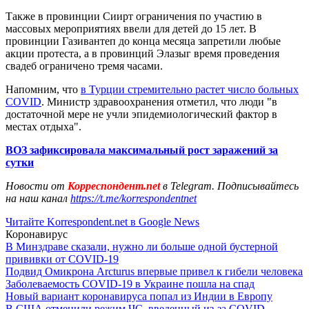
Также в провинции Сиирт ограничения по участию в
массовых мероприятиях ввели для детей до 15 лет. В
провинции Газивантеп до конца месяца запретили любые
акции протеста, а в провинций Элазыг время проведения
свадеб ограничено тремя часами.
Напомним, что
в Турции стремительно растет число больных
COVID
. Министр здравоохранения отметил, что люди "в
достаточной мере не учли эпидемиологический фактор в
местах отдыха".
ВОЗ зафиксировала максимальный рост заражений за
сутки
Новости от
Корреспондент.net
в Telegram. Подписывайтесь
на наш канал
https://t.me/korrespondentnet
Читайте Korrespondent.net в Google News
Коронавирус
В Минздраве сказали, нужно ли больше одной бустерной
прививки от COVID-19
Подвид Омикрона Arcturus впервые привел к гибели человека
Заболеваемость COVID-19 в Украине пошла на спад
Новый вариант коронавируса попал из Индии в Европу
В США отменили режим ЧС, введенный из-за COVID