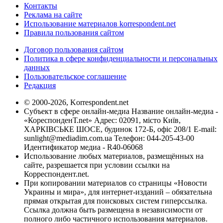
Контакты
Реклама на сайте
Использование материалов korrespondent.net
Правила пользования сайтом
Договор пользования сайтом
Политика в сфере конфиденциальности и персональных
данных
Пользовательское соглашение
Редакция
© 2000-2026, Korrespondent.net
Субъект в сфере онлайн-медиа Название онлайн-медиа -
«КореспонденТ.net» Адрес: 02091, місто Київ,
ХАРКІВСЬКЕ ШОСЕ, будинок 172-Б, офіс 208/1 E-mail:
sunlight@mediadim.com.ua
Телефон: 044-205-43-00
Идентификатор медиа - R40-06068
Использование любых материалов, размещённых на
сайте, разрешается при условии ссылки на
Корреспондент.net.
При копировании материалов со страницы «Новости
Украины и мира», для интернет-изданий – обязательна
прямая открытая для поисковых систем гиперссылка.
Ссылка должна быть размещена в независимости от
полного либо частичного использования материалов.