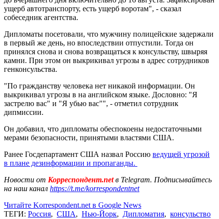
ущерб автотранспорту, есть ущерб воротам", - сказал
собеседник агентства.
Дипломаты посетовали, что мужчину полицейские задержали
в первый же день, но впоследствии отпустили. Тогда он
принялся снова и снова возвращаться к консульству, швыряя
камни. При этом он выкрикивал угрозы в адрес сотрудников
генконсульства.
"По гражданству человека нет никакой информации. Он
выкрикивал угрозы в на английском языке. Дословно: "Я
застрелю вас" и "Я убью вас"", - отметил сотрудник
дипмиссии.
Он добавил, что дипломаты обеспокоены недостаточными
мерами безопасности, принятыми властями США.
Ранее Госдепартамент CША назвал Россию
ведущей угрозой
в плане дезинформации и пропаганды.
Новости от
Корреспондент.net
в Telegram. Подписывайтесь
на наш канал
https://t.me/korrespondentnet
Читайте Korrespondent.net в Google News
ТЕГИ:
Россия
,
США
,
Нью-Йорк
,
Дипломатия
,
консульство