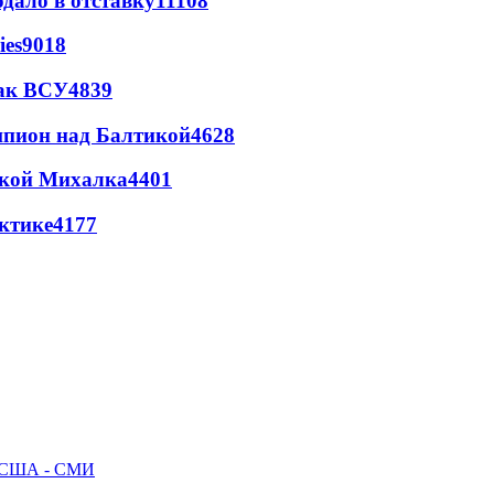
дало в отставку
11108
ies
9018
так ВСУ
4839
шпион над Балтикой
4628
цкой Михалка
4401
ктике
4177
ак США - СМИ