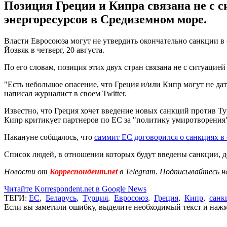
Позиция Греции и Кипра связана не с с
энергоресурсов в Средиземном море.
Власти Евросоюза могут не утвердить окончательно санкции в
Йозвяк в четверг, 20 августа.
По его словам, позиция этих двух стран связана не с ситуацией 
"Есть небольшое опасение, что Греция и/или Кипр могут не да
написал журналист в своем Twitter.
Известно, что Греция хочет введение новых санкций против Т
Кипр критикует партнеров по ЕС за "политику умиротворени
Накануне собщалось, что
саммит ЕС договорился о санкциях в
Список людей, в отношении которых будут введены санкции, д
Новости от
Корреспондент.net
в Telegram. Подписывайтесь н
Читайте Korrespondent.net в Google News
ТЕГИ:
ЕС
,
Беларусь
,
Турция
,
Евросоюз
,
Греция
,
Кипр
,
санк
Если вы заметили ошибку, выделите необходимый текст и нажми