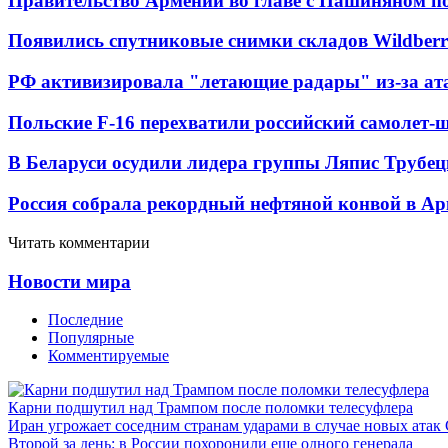
Правительство Армении во главе с Пашиняном по
Появились спутниковые снимки складов Wildberr
РФ активизировала "летающие радары" из-за а
Польские F-16 перехватили российский самолет-
В Беларуси осудили лидера группы Ляпис Трубе
Россия собрала рекордный нефтяной конвой в Ар
Читать комментарии
Новости мира
Последние
Популярные
Комментируемые
Карни подшутил над Трампом после поломки телесуфлера
Иран угрожает соседним странам ударами в случае новых ат
Второй за день: в России похоронили еще одного генерала