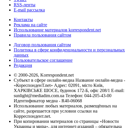
RSS-ленты
E-mail рассылка
Контакты
Реклама на сайте
Использование материалов korrespondent.net
Правила пользования сайтом
Договор пользования сайтом
Политика в сфере конфиденциальности и персональных
данных
Пользовательское соглашение
Редакция
© 2000-2026, Korrespondent.net
Субъект в сфере онлайн-медиа Название онлайн-медиа -
«КореспонденТ.net» Адрес: 02091, місто Київ,
ХАРКІВСЬКЕ ШОСЕ, будинок 172-Б, офіс 208/1 E-mail:
sunlight@mediadim.com.ua
Телефон: 044-205-43-00
Идентификатор медиа - R40-06068
Использование любых материалов, размещённых на
сайте, разрешается при условии ссылки на
Корреспондент.net.
При копировании материалов со страницы «Новости
Украины и мира», для интернет-изданий – обязательна