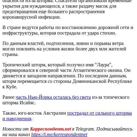
опасности из-за шторма. Спасатели организовали временные
укрытия для нуждающихся, а также раздачу масок для
предотвращения еще большего распространения
коронавирусной инфекции.
В стране ведутся работы по восстановлению дорожной сети и
инфраструктуры, которая пострадала от удара стихии.
По данным властей, подтопления, ливни и порывы ветра
могли повлиять на условия жизни более двух млн жителей
страны.
Тропический шторм, который получил имя "Лаура",
сформировался в северной части Атлантического океана. Он
движется в западном направлении. По последним данным,
шторм перемещается со стороны Доминиканской Республике
к Кубе.
Ранее
часть Нью-Йорка осталась без света
из-за топического
шторма Исайяс.
Также, юго-восток Австралии
пострадал от сильного шторма
и наводнения
.
Новости от
Корреспондент.net
в Telegram. Подписывайтесь
на наш канал
https://t.me/korrespondentnet