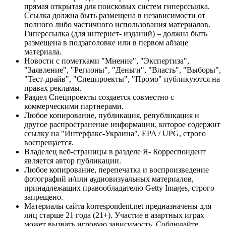
прямая открытая для поисковых систем гиперссылка.
Ссылка должна быть размещена в независимости от
полного либо частичного использования материалов.
Гиперссылка (для интернет- изданий) – должна быть
размещена в подзаголовке или в первом абзаце
материала.
Новости с пометками "Мнение", "Экспертиза",
"Заявление", "Регионы", "Деньги", "Власть", "Выборы",
"Тест-драйв", "Спецпроекты", "Промо" публикуются на
правах рекламы.
Раздел Спецпроекты создается совместно с
коммерческими партнерами.
Любое копирование, публикация, републикация и
другое распространение информации, которое содержит
ссылку на "Интерфакс-Украина", EPA / UPG, строго
воспрещается.
Владелец веб-страницы в разделе Я- Корреспондент
является автор публикации.
Любое копирование, перепечатка и воспроизведение
фотографий и/или аудиовизуальных материалов,
принадлежащих правообладателю Getty Images, строго
запрещено.
Материалы сайта korrespondent.net предназначены для
лиц старше 21 года (21+). Участие в азартных играх
может вызвать игровую зависимость. Соблюдайте