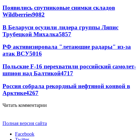
Появились спутниковые снимки складов
Wildberries
9082
В Беларуси осудили лидера группы Ляпис
Трубецкой Михалка
5857
РФ активизировала "летающие радары" из-за
атак ВСУ
5016
Польские F-16 перехватили российский самолет-
шпион над Балтикой
4717
Россия собрала рекордный нефтяной конвой в
Арктике
4267
Читать комментарии
Полная версия сайта
Facebook
Twitter