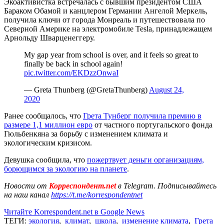
Экоактивистка встречалась с бывшим президентом США
Бараком Обамой и канцлером Германии Ангелой Меркель,
получила ключи от города Монреаль и путешествовала по
Северной Америке на электромобиле Tesla, принадлежащем
Арнольду Шварценеггеру.
My gap year from school is over, and it feels so great to
finally be back in school again!
pic.twitter.com/EKDzzOnwaI
— Greta Thunberg (@GretaThunberg)
August 24,
2020
Ранее сообщалось, что
Грета Тунберг получила премию в
размере 1,1 миллион евро
от частного португальского фонда
Гюльбенкяна за борьбу с изменением климата и
экологическим кризисом.
Девушка сообщила, что
пожертвует деньги организациям,
борющимся за экологию на планете
.
Новости от
Корреспондент.net
в Telegram. Подписывайтесь
на наш канал
https://t.me/korrespondentnet
Читайте Korrespondent.net в Google News
ТЕГИ:
экология
,
климат
,
школа
,
изменение климата
,
Грета