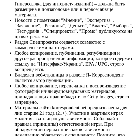
Гиперссылка (для интернет- изданий) – должна быть
размещена в подзаголовке или в первом абзаце
материала.
Новости с пометками "Мнение", "Экспертиза",
"Заявление", "Регионы", "Деньги", "Власть", "Выборы",
"Тест-драйв", "Спецпроекты", "Промо" публикуются на
правах рекламы.
Раздел Спецпроекты создается совместно с
коммерческими партнерами.
Любое копирование, публикация, републикация и
другое распространение информации, которое содержит
ссылку на "Интерфакс-Украина", EPA / UPG, строго
воспрещается.
Владелец веб-страницы в разделе Я- Корреспондент
является автор публикации.
Любое копирование, перепечатка и воспроизведение
фотографий и/или аудиовизуальных материалов,
принадлежащих правообладателю Getty Images, строго
запрещено.
Материалы сайта korrespondent.net предназначены для
лиц старше 21 года (21+). Участие в азартных играх
может вызвать игровую зависимость. Соблюдайте
правила (принципы) ответственной игры. При
обнаружении первых признаков зависимости
немедленно обратитесь к специалисту. Помните, что