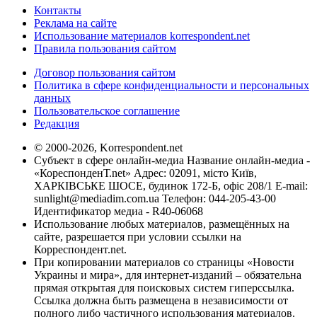
Контакты
Реклама на сайте
Использование материалов korrespondent.net
Правила пользования сайтом
Договор пользования сайтом
Политика в сфере конфиденциальности и персональных
данных
Пользовательское соглашение
Редакция
© 2000-2026, Korrespondent.net
Субъект в сфере онлайн-медиа Название онлайн-медиа -
«КореспонденТ.net» Адрес: 02091, місто Київ,
ХАРКІВСЬКЕ ШОСЕ, будинок 172-Б, офіс 208/1 E-mail:
sunlight@mediadim.com.ua
Телефон: 044-205-43-00
Идентификатор медиа - R40-06068
Использование любых материалов, размещённых на
сайте, разрешается при условии ссылки на
Корреспондент.net.
При копировании материалов со страницы «Новости
Украины и мира», для интернет-изданий – обязательна
прямая открытая для поисковых систем гиперссылка.
Ссылка должна быть размещена в независимости от
полного либо частичного использования материалов.