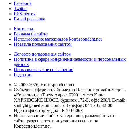
Facebook
Twitter
RSS-ленты
E-mail рассылка
Контакты
Реклама на сайте
Использование материалов korrespondent.net
Правила пользования сайтом
Договор пользования сайтом
Политика в сфере конфиденциальности и персональных
данных
Пользовательское соглашение
Редакция
© 2000-2026, Korrespondent.net
Субъект в сфере онлайн-медиа Название онлайн-медиа -
«КореспонденТ.net» Адрес: 02091, місто Київ,
ХАРКІВСЬКЕ ШОСЕ, будинок 172-Б, офіс 208/1 E-mail:
sunlight@mediadim.com.ua
Телефон: 044-205-43-00
Идентификатор медиа - R40-06068
Использование любых материалов, размещённых на
сайте, разрешается при условии ссылки на
Корреспондент.net.