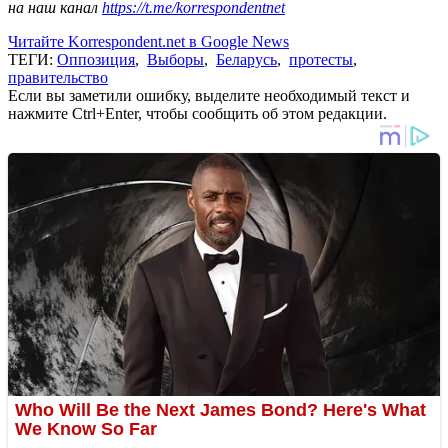
на наш канал
https://t.me/korrespondentnet
Читайте Korrespondent.net в Google News
ТЕГИ:
Оппозиция
,
Выборы
,
Беларусь
,
протесты
,
правительство
Если вы заметили ошибку, выделите необходимый текст и
нажмите Ctrl+Enter, чтобы сообщить об этом редакции.