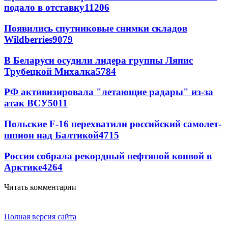
подало в отставку
11206
Появились спутниковые снимки складов
Wildberries
9079
В Беларуси осудили лидера группы Ляпис
Трубецкой Михалка
5784
РФ активизировала "летающие радары" из-за
атак ВСУ
5011
Польские F-16 перехватили российский самолет-
шпион над Балтикой
4715
Россия собрала рекордный нефтяной конвой в
Арктике
4264
Читать комментарии
Полная версия сайта