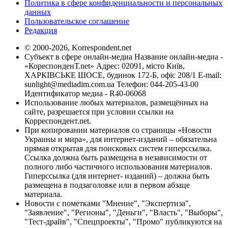
Политика в сфере конфиденциальности и персональных
данных
Пользовательское соглашение
Редакция
© 2000-2026, Korrespondent.net
Субъект в сфере онлайн-медиа Название онлайн-медиа -
«КореспонденТ.net» Адрес: 02091, місто Київ,
ХАРКІВСЬКЕ ШОСЕ, будинок 172-Б, офіс 208/1 E-mail:
sunlight@mediadim.com.ua
Телефон: 044-205-43-00
Идентификатор медиа - R40-06068
Использование любых материалов, размещённых на
сайте, разрешается при условии ссылки на
Корреспондент.net.
При копировании материалов со страницы «Новости
Украины и мира», для интернет-изданий – обязательна
прямая открытая для поисковых систем гиперссылка.
Ссылка должна быть размещена в независимости от
полного либо частичного использования материалов.
Гиперссылка (для интернет- изданий) – должна быть
размещена в подзаголовке или в первом абзаце
материала.
Новости с пометками "Мнение", "Экспертиза",
"Заявление", "Регионы", "Деньги", "Власть", "Выборы",
"Тест-драйв", "Спецпроекты", "Промо" публикуются на