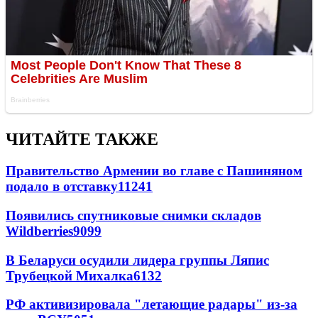
ЧИТАЙТЕ ТАКЖЕ
Правительство Армении во главе с Пашиняном
подало в отставку
11241
Появились спутниковые снимки складов
Wildberries
9099
В Беларуси осудили лидера группы Ляпис
Трубецкой Михалка
6132
РФ активизировала "летающие радары" из-за