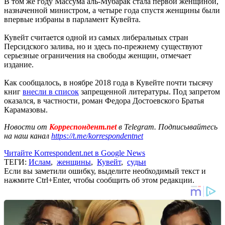
В том же году Массума аль-Мубарак стала первой женщиной,
назначенной министром, а четыре года спустя женщины были
впервые избраны в парламент Кувейта.
Кувейт считается одной из самых либеральных стран
Персидского залива, но и здесь по-прежнему существуют
серьезные ограничения на свободы женщин, отмечает
издание.
Как сообщалось, в ноябре 2018 года в Кувейте почти тысячу
книг
внесли в список
запрещенной литературы. Под запретом
оказался, в частности, роман Федора Достоевского Братья
Карамазовы.
Новости от
Корреспондент.net
в Telegram. Подписывайтесь
на наш канал
https://t.me/korrespondentnet
Читайте Korrespondent.net в Google News
ТЕГИ:
Ислам
,
женщины
,
Кувейт
,
судьи
Если вы заметили ошибку, выделите необходимый текст и
нажмите Ctrl+Enter, чтобы сообщить об этом редакции.