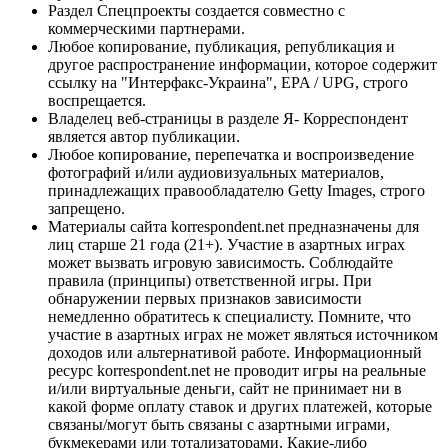
Раздел Спецпроекты создается совместно с
коммерческими партнерами.
Любое копирование, публикация, републикация и
другое распространение информации, которое содержит
ссылку на "Интерфакс-Украина", EPA / UPG, строго
воспрещается.
Владелец веб-страницы в разделе Я- Корреспондент
является автор публикации.
Любое копирование, перепечатка и воспроизведение
фотографий и/или аудиовизуальных материалов,
принадлежащих правообладателю Getty Images, строго
запрещено.
Материалы сайта korrespondent.net предназначены для
лиц старше 21 года (21+). Участие в азартных играх
может вызвать игровую зависимость. Соблюдайте
правила (принципы) ответственной игры. При
обнаружении первых признаков зависимости
немедленно обратитесь к специалисту. Помните, что
участие в азартных играх не может являться источником
доходов или альтернативой работе. Информационный
ресурс korrespondent.net не проводит игры на реальные
и/или виртуальные деньги, сайт не принимает ни в
какой форме оплату ставок и других платежей, которые
связаны/могут быть связаны с азартными играми,
букмекерами или тотализаторами. Какие-либо