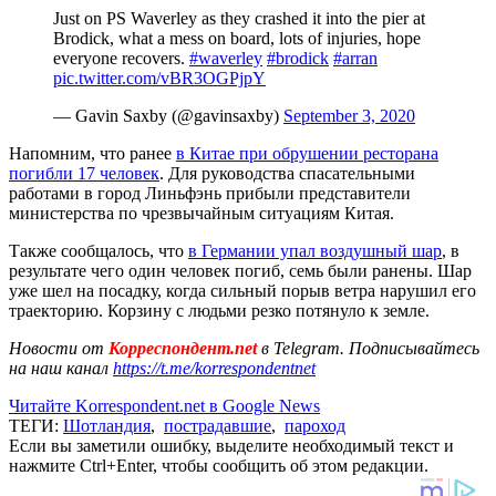
Just on PS Waverley as they crashed it into the pier at
Brodick, what a mess on board, lots of injuries, hope
everyone recovers.
#waverley
#brodick
#arran
pic.twitter.com/vBR3OGPjpY
— Gavin Saxby (@gavinsaxby)
September 3, 2020
Напомним, что ранее
в Китае при обрушении ресторана
погибли 17 человек
. Для руководства спасательными
работами в город Линьфэнь прибыли представители
министерства по чрезвычайным ситуациям Китая.
Также сообщалось, что
в Германии упал воздушный шар
, в
результате чего один человек погиб, семь были ранены. Шар
уже шел на посадку, когда сильный порыв ветра нарушил его
траекторию. Корзину с людьми резко потянуло к земле.
Новости от
Корреспондент.net
в Telegram. Подписывайтесь
на наш канал
https://t.me/korrespondentnet
Читайте Korrespondent.net в Google News
ТЕГИ:
Шотландия
,
пострадавшие
,
пароход
Если вы заметили ошибку, выделите необходимый текст и
нажмите Ctrl+Enter, чтобы сообщить об этом редакции.