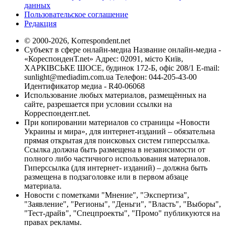
данных
Пользовательское соглашение
Редакция
© 2000-2026, Korrespondent.net
Субъект в сфере онлайн-медиа Название онлайн-медиа -
«КореспонденТ.net» Адрес: 02091, місто Київ,
ХАРКІВСЬКЕ ШОСЕ, будинок 172-Б, офіс 208/1 E-mail:
sunlight@mediadim.com.ua
Телефон: 044-205-43-00
Идентификатор медиа - R40-06068
Использование любых материалов, размещённых на
сайте, разрешается при условии ссылки на
Корреспондент.net.
При копировании материалов со страницы «Новости
Украины и мира», для интернет-изданий – обязательна
прямая открытая для поисковых систем гиперссылка.
Ссылка должна быть размещена в независимости от
полного либо частичного использования материалов.
Гиперссылка (для интернет- изданий) – должна быть
размещена в подзаголовке или в первом абзаце
материала.
Новости с пометками "Мнение", "Экспертиза",
"Заявление", "Регионы", "Деньги", "Власть", "Выборы",
"Тест-драйв", "Спецпроекты", "Промо" публикуются на
правах рекламы.