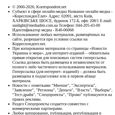
© 2000-2026, Korrespondent.net
Субъект в сфере онлайн-медиа Название онлайн-медиа -
«КореспонденТ.net» Адрес: 02091, місто Київ,
ХАРКІВСЬКЕ ШОСЕ, будинок 172-Б, офіс 208/1 E-mail:
sunlight@mediadim.com.ua
Телефон: 044-205-43-00
Идентификатор медиа - R40-06068
Использование любых материалов, размещённых на
сайте, разрешается при условии ссылки на
Корреспондент.net.
При копировании материалов со страницы «Новости
Украины и мира», для интернет-изданий – обязательна
прямая открытая для поисковых систем гиперссылка.
Ссылка должна быть размещена в независимости от
полного либо частичного использования материалов.
Гиперссылка (для интернет- изданий) – должна быть
размещена в подзаголовке или в первом абзаце
материала.
Новости с пометками "Мнение", "Экспертиза",
"Заявление", "Регионы", "Деньги", "Власть", "Выборы",
"Тест-драйв", "Спецпроекты", "Промо" публикуются на
правах рекламы.
Раздел Спецпроекты создается совместно с
коммерческими партнерами.
Любое копирование, публикация, републикация и