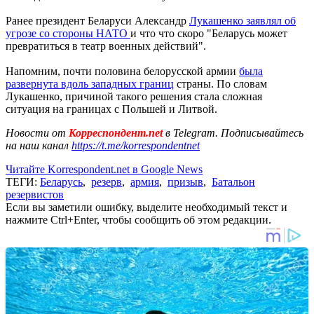
Ранее президент Беларуси Александр
Лукашенко заявлял об
угрозе со стороны НАТО
и что что скоро "Беларусь может
превратиться в театр военных действий".
Напомним, почти половина белорусской армии
была
развернута вдоль западных границ
страны. По словам
Лукашенко, причиной такого решения стала сложная
ситуация на границах с Польшей и Литвой.
Новости от
Корреспондент.net
в Telegram. Подписывайтесь
на наш канал
https://t.me/korrespondentnet
Читайте Korrespondent.net в Google News
ТЕГИ:
Беларусь
,
резерв
,
армия
,
призыв
,
Батальон
резервистов
Если вы заметили ошибку, выделите необходимый текст и
нажмите Ctrl+Enter, чтобы сообщить об этом редакции.