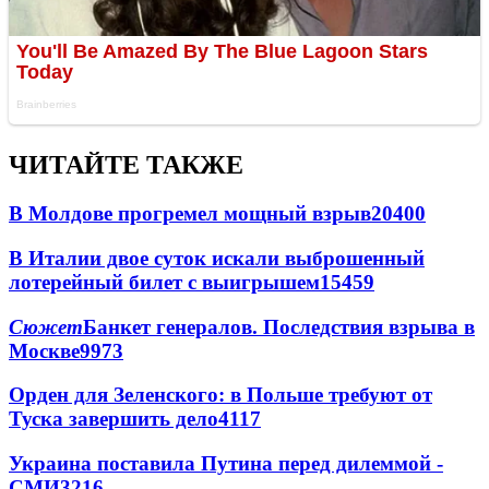
ЧИТАЙТЕ ТАКЖЕ
В Молдове прогремел мощный взрыв
20400
В Италии двое суток искали выброшенный
лотерейный билет с выигрышем
15459
Сюжет
Банкет генералов. Последствия взрыва в
Москве
9973
Орден для Зеленского: в Польше требуют от
Туска завершить дело
4117
Украина поставила Путина перед дилеммой -
СМИ
3216