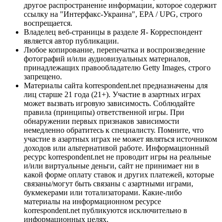
другое распространение информации, которое содержит
ссылку на "Интерфакс-Украина", EPA / UPG, строго
воспрещается.
Владелец веб-страницы в разделе Я- Корреспондент
является автор публикации.
Любое копирование, перепечатка и воспроизведение
фотографий и/или аудиовизуальных материалов,
принадлежащих правообладателю Getty Images, строго
запрещено.
Материалы сайта korrespondent.net предназначены для
лиц старше 21 года (21+). Участие в азартных играх
может вызвать игровую зависимость. Соблюдайте
правила (принципы) ответственной игры. При
обнаружении первых признаков зависимости
немедленно обратитесь к специалисту. Помните, что
участие в азартных играх не может являться источником
доходов или альтернативой работе. Информационный
ресурс korrespondent.net не проводит игры на реальные
и/или виртуальные деньги, сайт не принимает ни в
какой форме оплату ставок и других платежей, которые
связаны/могут быть связаны с азартными играми,
букмекерами или тотализаторами. Какие-либо
материалы на информационном ресурсе
korrespondent.net публикуются исключительно в
информационных целях.