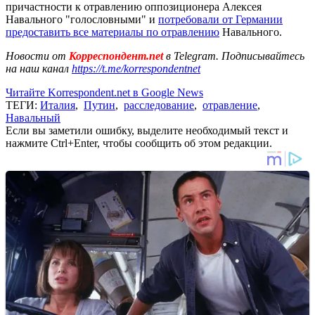
причастности к отравлению оппозиционера Алексея
Навального "голословными" и
потребовали от Германии
предоставить все материалы по отравлению
Навального.
Новости от
Корреспондент.net
в Telegram. Подписывайтесь
на наш канал
https://t.me/korrespondentnet
Читайте Korrespondent.net в Google News
ТЕГИ:
Италия
,
Путин
,
расследование
,
отравление
,
Навальный
Если вы заметили ошибку, выделите необходимый текст и
нажмите Ctrl+Enter, чтобы сообщить об этом редакции.