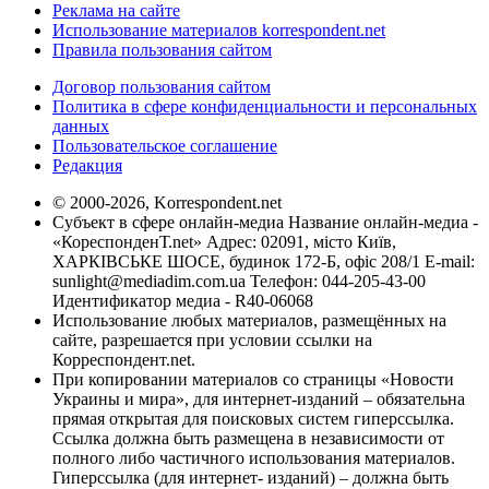
Реклама на сайте
Использование материалов korrespondent.net
Правила пользования сайтом
Договор пользования сайтом
Политика в сфере конфиденциальности и персональных
данных
Пользовательское соглашение
Редакция
© 2000-2026, Korrespondent.net
Субъект в сфере онлайн-медиа Название онлайн-медиа -
«КореспонденТ.net» Адрес: 02091, місто Київ,
ХАРКІВСЬКЕ ШОСЕ, будинок 172-Б, офіс 208/1 E-mail:
sunlight@mediadim.com.ua
Телефон: 044-205-43-00
Идентификатор медиа - R40-06068
Использование любых материалов, размещённых на
сайте, разрешается при условии ссылки на
Корреспондент.net.
При копировании материалов со страницы «Новости
Украины и мира», для интернет-изданий – обязательна
прямая открытая для поисковых систем гиперссылка.
Ссылка должна быть размещена в независимости от
полного либо частичного использования материалов.
Гиперссылка (для интернет- изданий) – должна быть