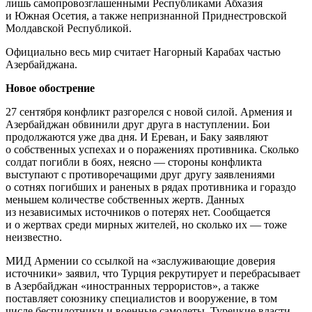
лишь самопровозглашенными Республиками Абхазия
и Южная Осетия, а также непризнанной Приднестровской
Молдавской Республикой.
Официально весь мир считает Нагорный Карабах частью
Азербайджана.
Новое обострение
27 сентября конфликт разгорелся с новой силой. Армения и
Азербайджан обвинили друг друга в наступлении. Бои
продолжаются уже два дня. И Ереван, и Баку заявляют
о собственных успехах и о поражениях противника. Сколько
солдат погибли в боях, неясно — стороны конфликта
выступают с противоречащими друг другу заявлениями
о сотнях погибших и раненых в рядах противника и гораздо
меньшем количестве собственных жертв. Данных
из независимых источников о потерях нет. Сообщается
и о жертвах среди мирных жителей, но сколько их — тоже
неизвестно.
МИД Армении со ссылкой на «заслуживающие доверия
источники» заявил, что Турция рекрутирует и перебрасывает
в Азербайджан «иностранных террористов», а также
поставляет союзнику специалистов и вооружение, в том
числе беспилотники и военные самолеты. Турецкие власти