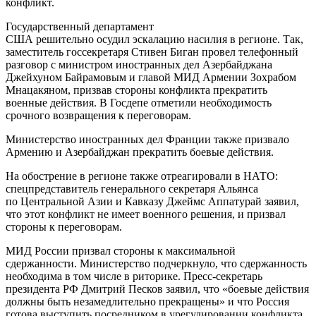
конфликт.
Государственный департамент
США решительно осудил эскалацию насилия в регионе. Так,
заместитель госсекретаря Стивен Биган провел телефонный
разговор с министром иностранных дел Азербайджана
Джейхуном Байрамовым и главой МИД Армении Зохрабом
Мнацакяном, призвав стороны конфликта прекратить
военные действия. В Госдепе отметили необходимость
срочного возвращения к переговорам.
Министерство иностранных дел Франции также призвало
Армению и Азербайджан прекратить боевые действия.
На обострение в регионе также отреагировали в НАТО:
спецпредставитель генерального секретаря Альянса
по Центральной Азии и Кавказу Джеймс Аппатурай заявил,
что этот конфликт не имеет военного решения, и призвал
стороны к переговорам.
МИД России призвал стороны к максимальной
сдержанности. Министерство подчеркнуло, что сдержанность
необходима в том числе в риторике. Пресс-секретарь
президента РФ Дмитрий Песков заявил, что «боевые действия
должны быть незамедлительно прекращены» и что Россия
готова выступить посредником в урегулировании конфликта.