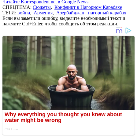
Читайте Korrespondent.net в Google News
СПЕЦТЕМА:
Сюжеты
,
Конфликт в Нагорном Карабахе
ТЕГИ:
война
,
Армения
,
Азербайджан
,
нагорный карабах
Если вы заметили ошибку, выделите необходимый текст и
нажмите Ctrl+Enter, чтобы сообщить об этом редакции.