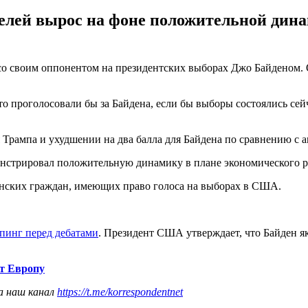
елей вырос на фоне положительной дина
о своим оппонентом на президентских выборах Джо Байденом. О
что проголосовали бы за Байдена, если бы выборы состоялись сейч
 Трампа и ухудшении на два балла для Байдена по сравнению с а
онстрировал положительную динамику в плане экономического ро
канских граждан, имеющих право голоса на выборах в США.
опинг перед дебатами
. Президент США утверждает, что Байден 
т Европу
а наш канал
https://t.me/korrespondentnet