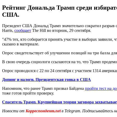
Рейтинг Дональда Трамп среди избират
США.
Президент США Дональд Трамп значительно сократил разрыв с
Harris,
сообщает
The Hill во вторник, 29 сентября.
"47% тех, кто собирается принять участие в выборах заявили, 
сказано в материале.
Опрос свидетельствует об улучшении позиций на три балла для
В свою очередь социологи ссылаются на то, что Трамп продем
Опрос проводился с 22 по 24 сентября с участием 1314 амери
Допинг и налоги. Президентская гонка в США
Напомним, что ранее Трамп призвал Байдена
пройти тест на д
тоже готов пройти проверку.
Спаситель Трамп. Крупнейшая теория заговора захватывае
Новости от
Корреспондент.net
в Telegram. Подписывайтесь н