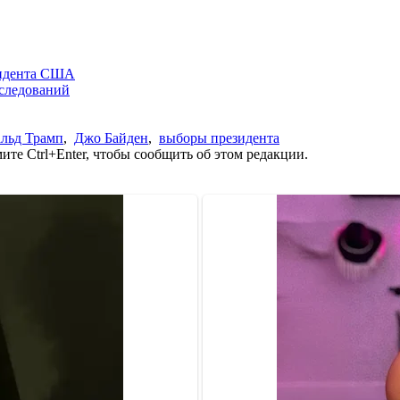
зидента США
сследований
льд Трамп
,
Джо Байден
,
выборы президента
те Ctrl+Enter, чтобы сообщить об этом редакции.