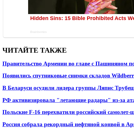
ЧИТАЙТЕ ТАКЖЕ
Правительство Армении во главе с Пашиняном по
Появились спутниковые снимки складов Wildberr
В Беларуси осудили лидера группы Ляпис Трубе
РФ активизировала "летающие радары" из-за а
Польские F-16 перехватили российский самолет-
Россия собрала рекордный нефтяной конвой в Ар