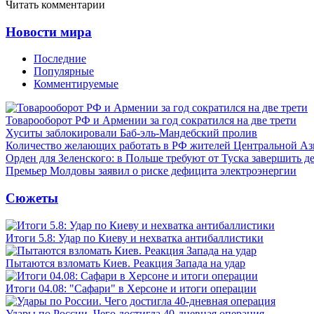
Читать комментарии
Новости мира
Последние
Популярные
Комментируемые
Товарооборот РФ и Армении за год сократился на две трети
Хуситы заблокировали Баб-эль-Мандебский пролив
Количество желающих работать в РФ жителей Центральной Аз
Орден для Зеленского: в Польше требуют от Туска завершить д
Премьер Молдовы заявил о риске дефицита электроэнергии
Сюжеты
Итоги 5.8: Удар по Киеву и нехватка антибаллистики
Пытаются взломать Киев. Реакция Запада на удар
Итоги 04.08: "Сафари" в Херсоне и итоги операции
Удары по России. Чего достигла 40-дневная операция