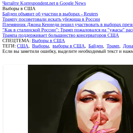
Читайте Korrespondent.net в Google News
Выборы в США
Байден объявит об участии в выборах - Reuters
Трампу посоветовали искать убежища в России
Племянник Джона Кеннеди решил участвовать в выборах пре
"Как в сталинской России": Трамп пожаловался на "ужасы" ра
Трампа поддерживает большинство консерваторов США
СПЕЦТЕМА:
Выборы в США
ТЕГИ:
США
,
Выборы
,
выборы в США
,
Байден
,
Трамп
,
Дона
Если вы заметили ошибку, выделите необходимый текст и нажми