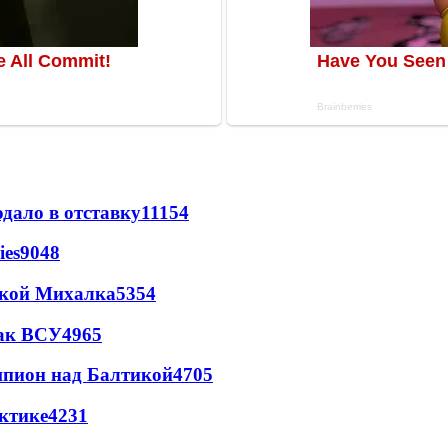
дало в отставку
11154
ies
9048
цкой Михалка
5354
так ВСУ
4965
шпион над Балтикой
4705
ктике
4231