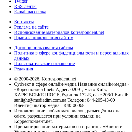
Twitter
RSS-ленты
E-mail рассылка
Контакты
Реклама на сайте
Использование материалов korrespondent.net
Правила пользования сайтом
Договор пользования сайтом
Политика в сфере конфиденциальности и персональных
данных
Пользовательское соглашение
Редакция
© 2000-2026, Korrespondent.net
Субъект в сфере онлайн-медиа Название онлайн-медиа -
«КореспонденТ.net» Адрес: 02091, місто Київ,
ХАРКІВСЬКЕ ШОСЕ, будинок 172-Б, офіс 208/1 E-mail:
sunlight@mediadim.com.ua
Телефон: 044-205-43-00
Идентификатор медиа - R40-06068
Использование любых материалов, размещённых на
сайте, разрешается при условии ссылки на
Корреспондент.net.
При копировании материалов со страницы «Новости
Украины и мира», для интернет-изданий – обязательна