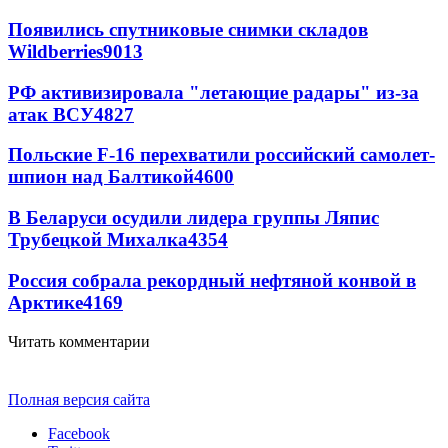
Появились спутниковые снимки складов
Wildberries
9013
РФ активизировала "летающие радары" из-за
атак ВСУ
4827
Польские F-16 перехватили российский самолет-
шпион над Балтикой
4600
В Беларуси осудили лидера группы Ляпис
Трубецкой Михалка
4354
Россия собрала рекордный нефтяной конвой в
Арктике
4169
Читать комментарии
Полная версия сайта
Facebook