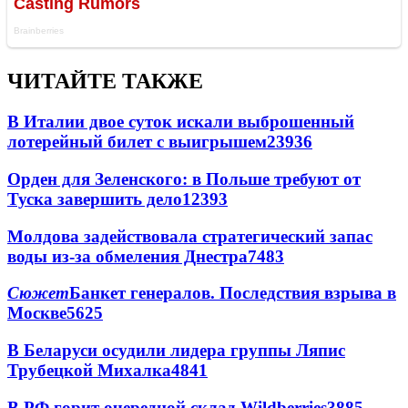
ЧИТАЙТЕ ТАКЖЕ
В Италии двое суток искали выброшенный
лотерейный билет с выигрышем
23936
Орден для Зеленского: в Польше требуют от
Туска завершить дело
12393
Молдова задействовала стратегический запас
воды из-за обмеления Днестра
7483
Сюжет
Банкет генералов. Последствия взрыва в
Москве
5625
В Беларуси осудили лидера группы Ляпис
Трубецкой Михалка
4841
В РФ горит очередной склад Wildberries
3885