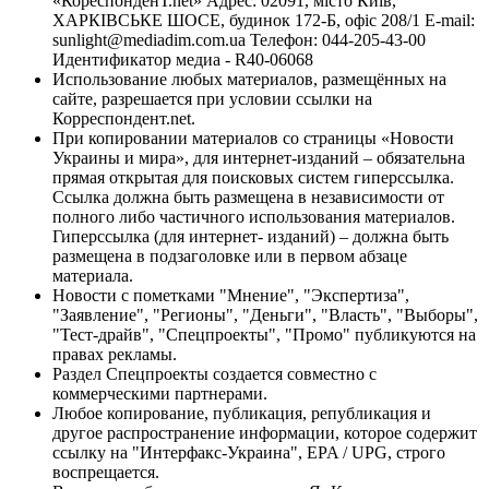
«КореспонденТ.net» Адрес: 02091, місто Київ,
ХАРКІВСЬКЕ ШОСЕ, будинок 172-Б, офіс 208/1 E-mail:
sunlight@mediadim.com.ua
Телефон: 044-205-43-00
Идентификатор медиа - R40-06068
Использование любых материалов, размещённых на
сайте, разрешается при условии ссылки на
Корреспондент.net.
При копировании материалов со страницы «Новости
Украины и мира», для интернет-изданий – обязательна
прямая открытая для поисковых систем гиперссылка.
Ссылка должна быть размещена в независимости от
полного либо частичного использования материалов.
Гиперссылка (для интернет- изданий) – должна быть
размещена в подзаголовке или в первом абзаце
материала.
Новости с пометками "Мнение", "Экспертиза",
"Заявление", "Регионы", "Деньги", "Власть", "Выборы",
"Тест-драйв", "Спецпроекты", "Промо" публикуются на
правах рекламы.
Раздел Спецпроекты создается совместно с
коммерческими партнерами.
Любое копирование, публикация, републикация и
другое распространение информации, которое содержит
ссылку на "Интерфакс-Украина", EPA / UPG, строго
воспрещается.