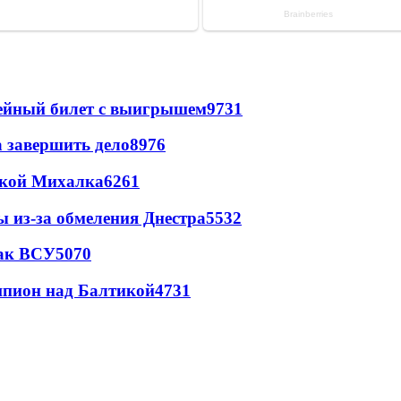
рейный билет с выигрышем
9731
а завершить дело
8976
цкой Михалка
6261
ы из-за обмеления Днестра
5532
так ВСУ
5070
шпион над Балтикой
4731