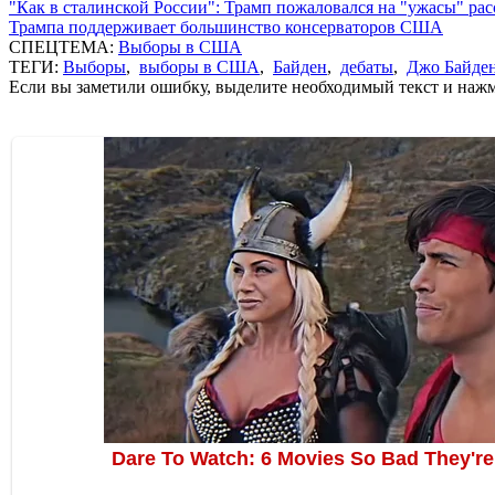
"Как в сталинской России": Трамп пожаловался на "ужасы" ра
Трампа поддерживает большинство консерваторов США
СПЕЦТЕМА:
Выборы в США
ТЕГИ:
Выборы
,
выборы в США
,
Байден
,
дебаты
,
Джо Байде
Если вы заметили ошибку, выделите необходимый текст и нажми