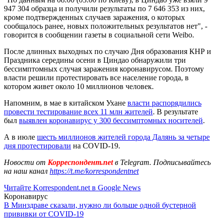
947 304 образца и получили результаты по 7 646 353 из них,
кроме подтвержденных случаев заражения, о которых
сообщалось ранее, новых положительных результатов нет", -
говорится в сообщении газеты в социальной сети Weibo.
После длинных выходных по случаю Дня образования КНР и
Праздника середины осени в Циндао обнаружили три
бессимптомных случая заражения коронавирусом. Поэтому
власти решили протестировать все население города, в
котором живет около 10 миллионов человек.
Напомним, в мае в китайском Ухане
власти распорядились
провести тестирование всех 11 млн жителей
. В результате
был
выявлен коронавирус у 300 бессимптомных носителей
.
А в июле
шесть миллионов жителей города Далянь за четыре
дня протестировали
на COVID-19.
Новости от
Корреспондент.net
в Telegram. Подписывайтесь
на наш канал
https://t.me/korrespondentnet
Читайте Korrespondent.net в Google News
Коронавирус
В Минздраве сказали, нужно ли больше одной бустерной
прививки от COVID-19