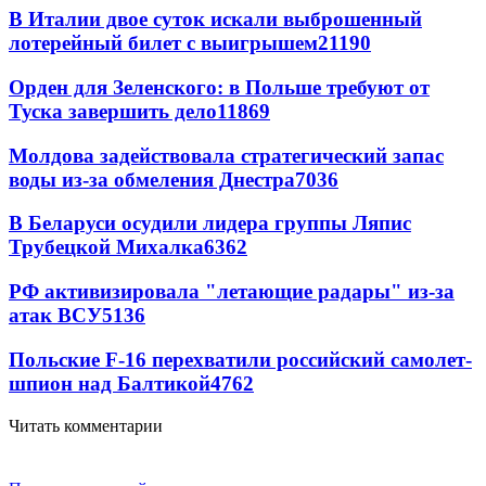
В Италии двое суток искали выброшенный
лотерейный билет с выигрышем
21190
Орден для Зеленского: в Польше требуют от
Туска завершить дело
11869
Молдова задействовала стратегический запас
воды из-за обмеления Днестра
7036
В Беларуси осудили лидера группы Ляпис
Трубецкой Михалка
6362
РФ активизировала "летающие радары" из-за
атак ВСУ
5136
Польские F-16 перехватили российский самолет-
шпион над Балтикой
4762
Читать комментарии