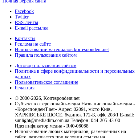
Полная версия сайта
Facebook
Twitter
RSS-ленты
E-mail рассылка
Контакты
Реклама на сайте
Использование материалов korrespondent.net
Правила пользования сайтом
Договор пользования сайтом
Политика в сфере конфиденциальности и персональных
данных
Пользовательское соглашение
Редакция
© 2000-2026, Korrespondent.net
Субъект в сфере онлайн-медиа Название онлайн-медиа -
«КореспонденТ.net» Адрес: 02091, місто Київ,
ХАРКІВСЬКЕ ШОСЕ, будинок 172-Б, офіс 208/1 E-mail:
sunlight@mediadim.com.ua
Телефон: 044-205-43-00
Идентификатор медиа - R40-06068
Использование любых материалов, размещённых на
сайте, разрешается при условии ссылки на