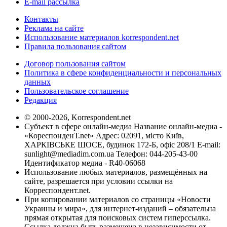
E-mail рассылка
Контакты
Реклама на сайте
Использование материалов korrespondent.net
Правила пользования сайтом
Договор пользования сайтом
Политика в сфере конфиденциальности и персональных
данных
Пользовательское соглашение
Редакция
© 2000-2026, Korrespondent.net
Субъект в сфере онлайн-медиа Название онлайн-медиа -
«КореспонденТ.net» Адрес: 02091, місто Київ,
ХАРКІВСЬКЕ ШОСЕ, будинок 172-Б, офіс 208/1 E-mail:
sunlight@mediadim.com.ua
Телефон: 044-205-43-00
Идентификатор медиа - R40-06068
Использование любых материалов, размещённых на
сайте, разрешается при условии ссылки на
Корреспондент.net.
При копировании материалов со страницы «Новости
Украины и мира», для интернет-изданий – обязательна
прямая открытая для поисковых систем гиперссылка.
Ссылка должна быть размещена в независимости от