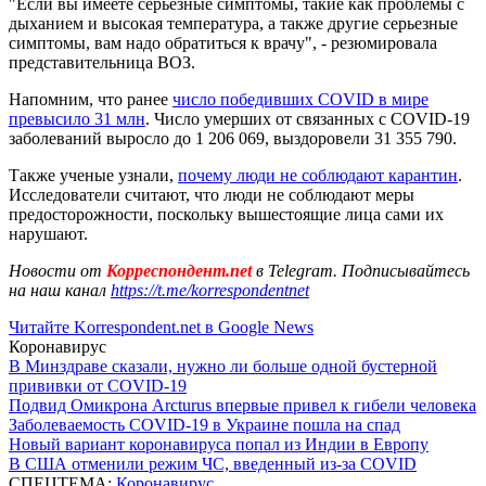
"Если вы имеете серьезные симптомы, такие как проблемы с
дыханием и высокая температура, а также другие серьезные
симптомы, вам надо обратиться к врачу", - резюмировала
представительница ВОЗ.
Напомним, что ранее
число победивших COVID в мире
превысило 31 млн
. Число умерших от связанных с COVID-19
заболеваний выросло до 1 206 069, выздоровели 31 355 790.
Также ученые узнали,
почему люди не соблюдают карантин
.
Исследователи считают, что люди не соблюдают меры
предосторожности, поскольку вышестоящие лица сами их
нарушают.
Новости от
Корреспондент.net
в Telegram. Подписывайтесь
на наш канал
https://t.me/korrespondentnet
Читайте Korrespondent.net в Google News
Коронавирус
В Минздраве сказали, нужно ли больше одной бустерной
прививки от COVID-19
Подвид Омикрона Arcturus впервые привел к гибели человека
Заболеваемость COVID-19 в Украине пошла на спад
Новый вариант коронавируса попал из Индии в Европу
В США отменили режим ЧС, введенный из-за COVID
СПЕЦТЕМА:
Коронавирус