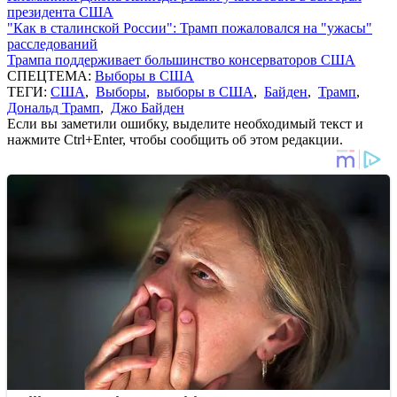
президента США
"Как в сталинской России": Трамп пожаловался на "ужасы"
расследований
Трампа поддерживает большинство консерваторов США
СПЕЦТЕМА:
Выборы в США
ТЕГИ:
США
,
Выборы
,
выборы в США
,
Байден
,
Трамп
,
Дональд Трамп
,
Джо Байден
Если вы заметили ошибку, выделите необходимый текст и
нажмите Ctrl+Enter, чтобы сообщить об этом редакции.