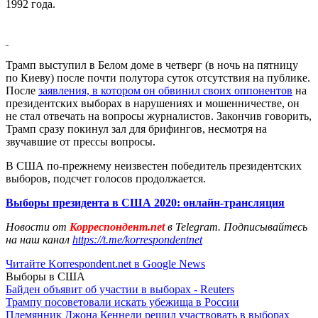
1992 года.
Трамп выступил в Белом доме в четверг (в ночь на пятницу
по Киеву) после почти полутора суток отсутствия на публике.
После
заявления, в котором он обвинил своих оппонентов
на
президентских выборах в нарушениях и мошенничестве, он
не стал отвечать на вопросы журналистов. Закончив говорить,
Трамп сразу покинул зал для брифингов, несмотря на
звучавшие от прессы вопросы.
В США по-прежнему неизвестен победитель президентских
выборов, подсчет голосов продолжается.
Выборы президента в США 2020: онлайн-трансляция
Новости от
Корреспондент.net
в Telegram. Подписывайтесь
на наш канал
https://t.me/korrespondentnet
Читайте Korrespondent.net в Google News
Выборы в США
Байден объявит об участии в выборах - Reuters
Трампу посоветовали искать убежища в России
Племянник Джона Кеннеди решил участвовать в выборах