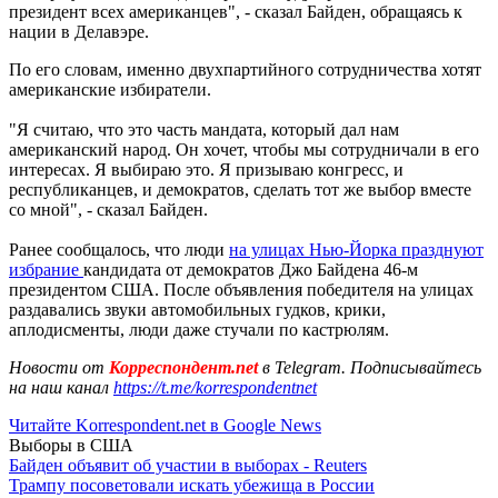
президент всех американцев", - сказал Байден, обращаясь к
нации в Делавэре.
По его словам, именно двухпартийного сотрудничества хотят
американские избиратели.
"Я считаю, что это часть мандата, который дал нам
американский народ. Он хочет, чтобы мы сотрудничали в его
интересах. Я выбираю это. Я призываю конгресс, и
республиканцев, и демократов, сделать тот же выбор вместе
со мной", - сказал Байден.
Ранее сообщалось, что люди
на улицах Нью-Йорка празднуют
избрание
кандидата от демократов Джо Байдена 46-м
президентом США. После объявления победителя на улицах
раздавались звуки автомобильных гудков, крики,
аплодисменты, люди даже стучали по кастрюлям.
Новости от
Корреспондент.net
в Telegram. Подписывайтесь
на наш канал
https://t.me/korrespondentnet
Читайте Korrespondent.net в Google News
Выборы в США
Байден объявит об участии в выборах - Reuters
Трампу посоветовали искать убежища в России