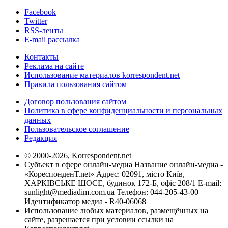
Facebook
Twitter
RSS-ленты
E-mail рассылка
Контакты
Реклама на сайте
Использование материалов korrespondent.net
Правила пользования сайтом
Договор пользования сайтом
Политика в сфере конфиденциальности и персональных
данных
Пользовательское соглашение
Редакция
© 2000-2026, Korrespondent.net
Субъект в сфере онлайн-медиа Название онлайн-медиа -
«КореспонденТ.net» Адрес: 02091, місто Київ,
ХАРКІВСЬКЕ ШОСЕ, будинок 172-Б, офіс 208/1 E-mail:
sunlight@mediadim.com.ua
Телефон: 044-205-43-00
Идентификатор медиа - R40-06068
Использование любых материалов, размещённых на
сайте, разрешается при условии ссылки на