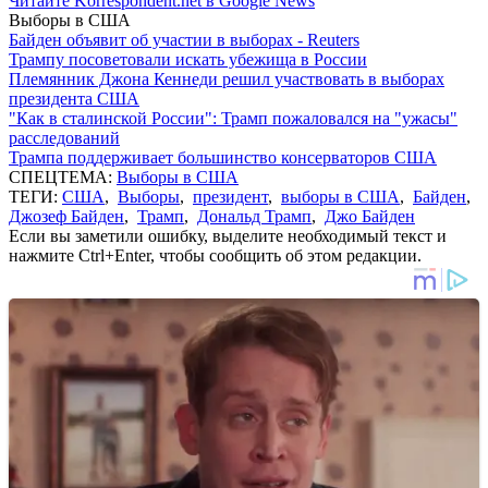
Читайте Korrespondent.net в Google News
Выборы в США
Байден объявит об участии в выборах - Reuters
Трампу посоветовали искать убежища в России
Племянник Джона Кеннеди решил участвовать в выборах
президента США
"Как в сталинской России": Трамп пожаловался на "ужасы"
расследований
Трампа поддерживает большинство консерваторов США
СПЕЦТЕМА:
Выборы в США
ТЕГИ:
США
,
Выборы
,
президент
,
выборы в США
,
Байден
,
Джозеф Байден
,
Трамп
,
Дональд Трамп
,
Джо Байден
Если вы заметили ошибку, выделите необходимый текст и
нажмите Ctrl+Enter, чтобы сообщить об этом редакции.