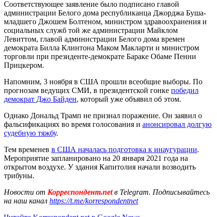
Соответствующее заявление было подписано главой
администрации Белого дома республиканца Джорджа Буша-
младшего Джошем Болтеном, министром здравоохранения и
социальных служб той же администрации Майклом
Левиттом, главой администрации Белого дома времен
демократа Билла Клинтона Маком Макларти и министром
торговли при президенте-демократе Бараке Обаме Пенни
Прицкером.
Напомним, 3 ноября в США прошли всеобщие выборы. По
прогнозам ведущих СМИ, в президентской гонке
победил
демократ Джо Байден
, который уже объявил об этом.
Однако Дональд Трамп не признал поражение. Он заявил о
фальсификациях во время голосования и
анонсировал долгую
судебную тяжбу
.
Тем временев
в США началась подготовка к инаугурации
.
Мероприятие запланировано на 20 января 2021 года на
открытом воздухе. У здания Капитолия начали возводить
трибуны.
Новости от
Корреспондент.net
в Telegram. Подписывайтесь
на наш канал
https://t.me/korrespondentnet