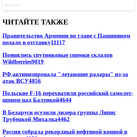
ЧИТАЙТЕ ТАКЖЕ
Правительство Армении во главе с Пашиняном
подало в отставку
11117
Появились спутниковые снимки складов
Wildberries
9019
РФ активизировала "летающие радары" из-за
атак ВСУ
4856
Польские F-16 перехватили российский самолет-
шпион над Балтикой
4644
В Беларуси осудили лидера группы Ляпис
Трубецкой Михалка
4462
Россия собрала рекордный нефтяной конвой в