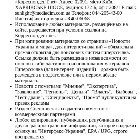
«КореспонденТ.net» Адрес: 02091, місто Київ,
ХАРКІВСЬКЕ ШОСЕ, будинок 172-Б, офіс 208/1 E-mail:
sunlight@mediadim.com.ua
Телефон: 044-205-43-00
Идентификатор медиа - R40-06068
Использование любых материалов, размещённых на
сайте, разрешается при условии ссылки на
Корреспондент.net.
При копировании материалов со страницы «Новости
Украины и мира», для интернет-изданий – обязательна
прямая открытая для поисковых систем гиперссылка.
Ссылка должна быть размещена в независимости от
полного либо частичного использования материалов.
Гиперссылка (для интернет- изданий) – должна быть
размещена в подзаголовке или в первом абзаце
материала.
Новости с пометками "Мнение", "Экспертиза",
"Заявление", "Регионы", "Деньги", "Власть", "Выборы",
"Тест-драйв", "Спецпроекты", "Промо" публикуются на
правах рекламы.
Раздел Спецпроекты создается совместно с
коммерческими партнерами.
Любое копирование, публикация, републикация и
другое распространение информации, которое содержит
ссылку на "Интерфакс-Украина", EPA / UPG, строго
воспрещается.