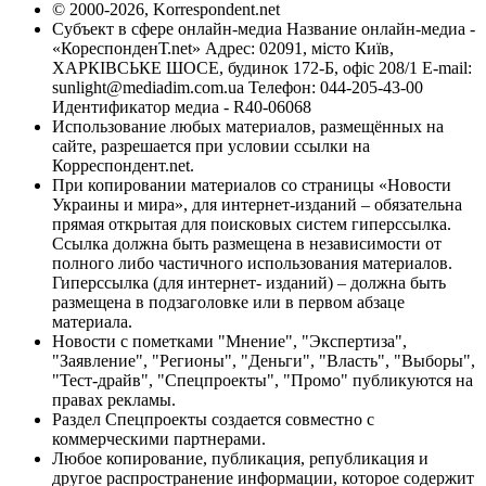
© 2000-2026, Korrespondent.net
Субъект в сфере онлайн-медиа Название онлайн-медиа -
«КореспонденТ.net» Адрес: 02091, місто Київ,
ХАРКІВСЬКЕ ШОСЕ, будинок 172-Б, офіс 208/1 E-mail:
sunlight@mediadim.com.ua
Телефон: 044-205-43-00
Идентификатор медиа - R40-06068
Использование любых материалов, размещённых на
сайте, разрешается при условии ссылки на
Корреспондент.net.
При копировании материалов со страницы «Новости
Украины и мира», для интернет-изданий – обязательна
прямая открытая для поисковых систем гиперссылка.
Ссылка должна быть размещена в независимости от
полного либо частичного использования материалов.
Гиперссылка (для интернет- изданий) – должна быть
размещена в подзаголовке или в первом абзаце
материала.
Новости с пометками "Мнение", "Экспертиза",
"Заявление", "Регионы", "Деньги", "Власть", "Выборы",
"Тест-драйв", "Спецпроекты", "Промо" публикуются на
правах рекламы.
Раздел Спецпроекты создается совместно с
коммерческими партнерами.
Любое копирование, публикация, републикация и
другое распространение информации, которое содержит