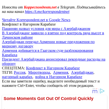
Новости от
Корреспондент.net
в Telegram. Подписывайтесь
на наш канал
https://t.me/korrespondentnet
Читайте Korrespondent.net в Google News
Конфликт в Нагорном Карабахе
Пашинян назвал условия для мира с Азербайджаном
В Азербайджане заявили о взятии под контроль ряда высот в
Лачинском районе
Азербайджан передал Армении новые предложения по
мирному договору
Армения добивается в Гаагском суде разблокирования
Карабаха
Президент Азербайджана анонсировал рекордные расходы на
оборону
СПЕЦТЕМА:
Конфликт в Нагорном Карабахе
ТЕГИ:
Россия
,
Миротворцы
,
Армения
,
Азербайджан
,
нагорный карабах
,
война в Нагорном Карабахе
Если вы заметили ошибку, выделите необходимый текст и
нажмите Ctrl+Enter, чтобы сообщить об этом редакции.