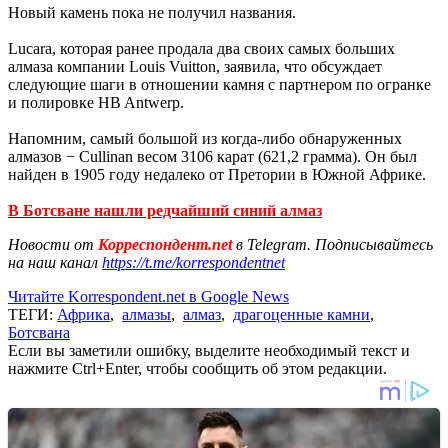
Новый камень пока не получил названия.
Lucara, которая ранее продала два своих самых больших
алмаза компании Louis Vuitton, заявила, что обсуждает
следующие шаги в отношении камня с партнером по огранке
и полировке HB Antwerp.
Напомним, самый большой из когда-либо обнаруженных
алмазов − Cullinan весом 3106 карат (621,2 грамма). Он был
найден в 1905 году недалеко от Претории в Южной Африке.
В Ботсване нашли редчайший синий алмаз
Новости от
Корреспондент.net
в Telegram. Подписывайтесь
на наш канал
https://t.me/korrespondentnet
Читайте Korrespondent.net в Google News
ТЕГИ:
Африка
,
алмазы
,
алмаз
,
драгоценные камни
,
Ботсвана
Если вы заметили ошибку, выделите необходимый текст и
нажмите Ctrl+Enter, чтобы сообщить об этом редакции.