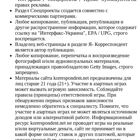
правах рекламы.
Раздел Спецпроекты создается совместно с
коммерческими партнерами.
Любое копирование, публикация, републикация и
другое распространение информации, которое содержит
ссылку на "Интерфакс-Украина", EPA / UPG, строго
воспрещается.
Владелец веб-страницы в разделе Я- Корреспондент
является автор публикации.
Любое копирование, перепечатка и воспроизведение
фотографий и/или аудиовизуальных материалов,
принадлежащих правообладателю Getty Images, строго
запрещено.
Материалы сайта korrespondent.net предназначены для
лиц старше 21 года (21+). Участие в азартных играх
может вызвать игровую зависимость. Соблюдайте
правила (принципы) ответственной игры. При
обнаружении первых признаков зависимости
немедленно обратитесь к специалисту. Помните, что
участие в азартных играх не может являться источником
доходов или альтернативой работе. Информационный
ресурс korrespondent.net не проводит игры на реальные
и/или виртуальные деньги, сайт не принимает ни в
какой форме оплату ставок и других платежей, которые
связаны/могут быть связаны с азартными играми,