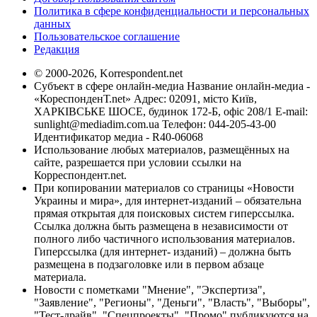
Политика в сфере конфиденциальности и персональных
данных
Пользовательское соглашение
Редакция
© 2000-2026, Korrespondent.net
Субъект в сфере онлайн-медиа Название онлайн-медиа -
«КореспонденТ.net» Адрес: 02091, місто Київ,
ХАРКІВСЬКЕ ШОСЕ, будинок 172-Б, офіс 208/1 E-mail:
sunlight@mediadim.com.ua
Телефон: 044-205-43-00
Идентификатор медиа - R40-06068
Использование любых материалов, размещённых на
сайте, разрешается при условии ссылки на
Корреспондент.net.
При копировании материалов со страницы «Новости
Украины и мира», для интернет-изданий – обязательна
прямая открытая для поисковых систем гиперссылка.
Ссылка должна быть размещена в независимости от
полного либо частичного использования материалов.
Гиперссылка (для интернет- изданий) – должна быть
размещена в подзаголовке или в первом абзаце
материала.
Новости с пометками "Мнение", "Экспертиза",
"Заявление", "Регионы", "Деньги", "Власть", "Выборы",
"Тест-драйв", "Спецпроекты", "Промо" публикуются на