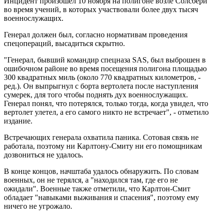
Инцидент произошел 10 ноября на полигоне возле Солсбери
во время учений, в которых участвовали более двух тысяч
военнослужащих.
Генерал должен был, согласно нормативам проведения
спецопераций, высадиться скрытно.
"Генерал, бывший командир спецназа SAS, был выброшен в
ошибочном районе во время посещения полигона площадью
300 квадратных миль (около 770 квадратных километров, -
ред.). Он выпрыгнул с борта вертолета после наступления
сумерек, для того чтобы поднять дух военнослужащих.
Генерал понял, что потерялся, только тогда, когда увидел, что
вертолет улетел, а его самого никто не встречает", - отметило
издание.
Встречающих генерала охватила паника. Сотовая связь не
работала, поэтому ни Карлтону-Смиту ни его помощникам
дозвониться не удалось.
В конце концов, начштаба удалось обнаружить. По словам
военных, он не терялся, а "находился там, где его не
ожидали". Военные также отметили, что Карлтон-Смит
обладает "навыками выживания и спасения", поэтому ему
ничего не угрожало.