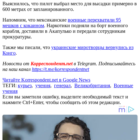
Выяснилось, что пилот выбрал место для высадки примерно в
600 метрах от запланированного.
Напомним, что мексиканские
военные перехватили 95
мешков с кокаином
. Наркотики подняли на борт военного
корабля, доставили в Акапулько и передали сотрудникам
прокуратуры.
Также мы писали, что
украинские миротворцы вернулись из
Конго
.
Новости от
Корреспондент.net
в Telegram. Подписывайтесь
на наш канал
https://t.me/korrespondentnet
Читайте Korrespondent.net в Google News
ТЕГИ:
курьез
,
учения
,
генерал
,
Великобритания
,
Военные
учения
Если вы заметили ошибку, выделите необходимый текст и
нажмите Ctrl+Enter, чтобы сообщить об этом редакции.