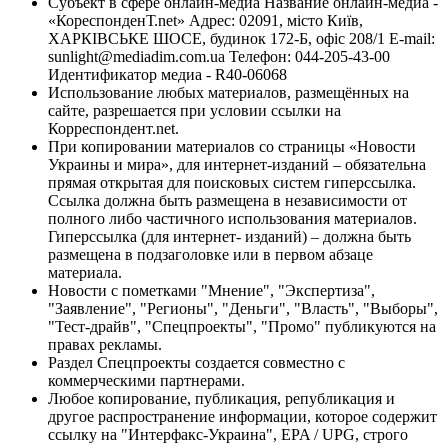
Субъект в сфере онлайн-медиа Название онлайн-медиа -
«КореспонденТ.net» Адрес: 02091, місто Київ,
ХАРКІВСЬКЕ ШОСЕ, будинок 172-Б, офіс 208/1 E-mail:
sunlight@mediadim.com.ua
Телефон: 044-205-43-00
Идентификатор медиа - R40-06068
Использование любых материалов, размещённых на
сайте, разрешается при условии ссылки на
Корреспондент.net.
При копировании материалов со страницы «Новости
Украины и мира», для интернет-изданий – обязательна
прямая открытая для поисковых систем гиперссылка.
Ссылка должна быть размещена в независимости от
полного либо частичного использования материалов.
Гиперссылка (для интернет- изданий) – должна быть
размещена в подзаголовке или в первом абзаце
материала.
Новости с пометками "Мнение", "Экспертиза",
"Заявление", "Регионы", "Деньги", "Власть", "Выборы",
"Тест-драйв", "Спецпроекты", "Промо" публикуются на
правах рекламы.
Раздел Спецпроекты создается совместно с
коммерческими партнерами.
Любое копирование, публикация, републикация и
другое распространение информации, которое содержит
ссылку на "Интерфакс-Украина", EPA / UPG, строго