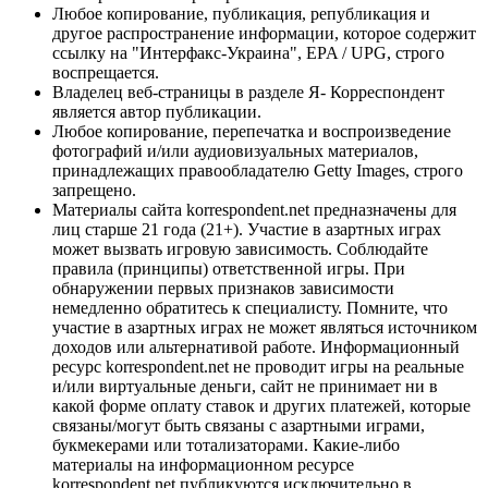
Любое копирование, публикация, републикация и
другое распространение информации, которое содержит
ссылку на "Интерфакс-Украина", EPA / UPG, строго
воспрещается.
Владелец веб-страницы в разделе Я- Корреспондент
является автор публикации.
Любое копирование, перепечатка и воспроизведение
фотографий и/или аудиовизуальных материалов,
принадлежащих правообладателю Getty Images, строго
запрещено.
Материалы сайта korrespondent.net предназначены для
лиц старше 21 года (21+). Участие в азартных играх
может вызвать игровую зависимость. Соблюдайте
правила (принципы) ответственной игры. При
обнаружении первых признаков зависимости
немедленно обратитесь к специалисту. Помните, что
участие в азартных играх не может являться источником
доходов или альтернативой работе. Информационный
ресурс korrespondent.net не проводит игры на реальные
и/или виртуальные деньги, сайт не принимает ни в
какой форме оплату ставок и других платежей, которые
связаны/могут быть связаны с азартными играми,
букмекерами или тотализаторами. Какие-либо
материалы на информационном ресурсе
korrespondent.net публикуются исключительно в