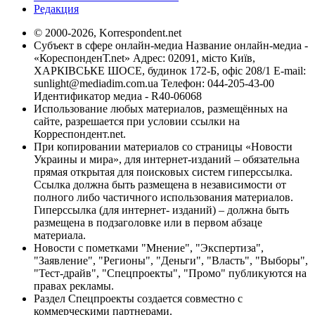
Редакция
© 2000-2026, Korrespondent.net
Субъект в сфере онлайн-медиа Название онлайн-медиа -
«КореспонденТ.net» Адрес: 02091, місто Київ,
ХАРКІВСЬКЕ ШОСЕ, будинок 172-Б, офіс 208/1 E-mail:
sunlight@mediadim.com.ua
Телефон: 044-205-43-00
Идентификатор медиа - R40-06068
Использование любых материалов, размещённых на
сайте, разрешается при условии ссылки на
Корреспондент.net.
При копировании материалов со страницы «Новости
Украины и мира», для интернет-изданий – обязательна
прямая открытая для поисковых систем гиперссылка.
Ссылка должна быть размещена в независимости от
полного либо частичного использования материалов.
Гиперссылка (для интернет- изданий) – должна быть
размещена в подзаголовке или в первом абзаце
материала.
Новости с пометками "Мнение", "Экспертиза",
"Заявление", "Регионы", "Деньги", "Власть", "Выборы",
"Тест-драйв", "Спецпроекты", "Промо" публикуются на
правах рекламы.
Раздел Спецпроекты создается совместно с
коммерческими партнерами.