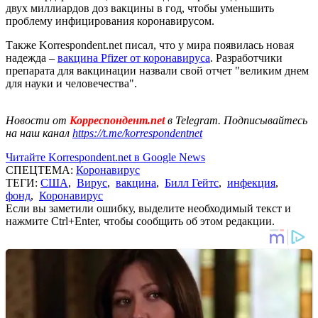
двух миллиардов доз вакцины в год, чтобы уменьшить
проблему инфицирования коронавирусом.
Также Korrespondent.net писал, что у мира появилась новая
надежда –
вакцина Pfizer от коронавируса
. Разработчики
препарата для вакцинации назвали свой отчет "великим днем
для науки и человечества".
Новости от
Корреспондент.net
в Telegram. Подписывайтесь
на наш канал
https://t.me/korrespondentnet
Читайте Korrespondent.net в Google News
СПЕЦТЕМА:
Коронавирус
ТЕГИ:
США
,
Вирус
,
вакцина
,
Билл Гейтс
,
инфекция
,
фонд
,
Коронавирус
Если вы заметили ошибку, выделите необходимый текст и
нажмите Ctrl+Enter, чтобы сообщить об этом редакции.