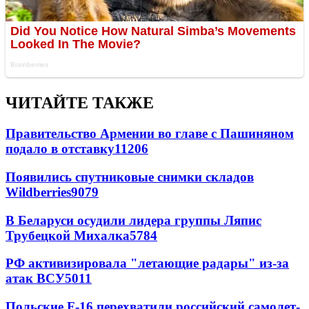
ЧИТАЙТЕ ТАКЖЕ
Правительство Армении во главе с Пашиняном
подало в отставку
11206
Появились спутниковые снимки складов
Wildberries
9079
В Беларуси осудили лидера группы Ляпис
Трубецкой Михалка
5784
РФ активизировала "летающие радары" из-за
атак ВСУ
5011
Польские F-16 перехватили российский самолет-