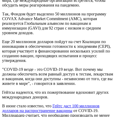
мира, где международные организации встретятся, чтобы
обсудить меры реагирования на пандемию.
Так, Фондом будет выделено 50 миллионов на программу
COVAX Advance Market Commitment (AMC), которая
реализуется Глобальным альянсом по вакцинам и
иммунизации (GAVI) для 92 стран с низким и средним
уровнем доходов.
Еще 20 миллионов долларов пойдут на счет Коалиции по
инновациям в обеспечении готовности к эпидемиям (CEPI),
которая участвует в финансировании нескольких усилий по
созданию вакцин, проходящих испытания и процесс
утверждения.
"COVID-19 везде - это COVID-19 везде. Вот почему мы
должны обеспечить всем равный доступ к тестам, лекарствам
и вакцинам, когда они доступны - независимо от того, где вы
живете в мире", - говорится в заявлении.
Гейтсы надеются, что их пожертвование вдохновит других
международных доноров.
В июне стало известно, что
Гейтс даст 100 миллионов
долларов на распространение вакцины
от COVID-19.
Миллиардер считает, что необходимо производить не менее