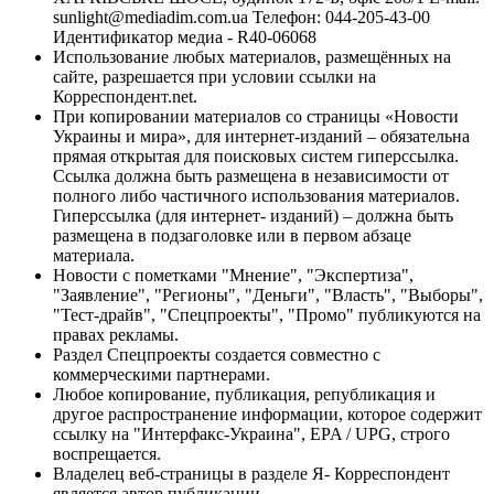
sunlight@mediadim.com.ua
Телефон: 044-205-43-00
Идентификатор медиа - R40-06068
Использование любых материалов, размещённых на
сайте, разрешается при условии ссылки на
Корреспондент.net.
При копировании материалов со страницы «Новости
Украины и мира», для интернет-изданий – обязательна
прямая открытая для поисковых систем гиперссылка.
Ссылка должна быть размещена в независимости от
полного либо частичного использования материалов.
Гиперссылка (для интернет- изданий) – должна быть
размещена в подзаголовке или в первом абзаце
материала.
Новости с пометками "Мнение", "Экспертиза",
"Заявление", "Регионы", "Деньги", "Власть", "Выборы",
"Тест-драйв", "Спецпроекты", "Промо" публикуются на
правах рекламы.
Раздел Спецпроекты создается совместно с
коммерческими партнерами.
Любое копирование, публикация, републикация и
другое распространение информации, которое содержит
ссылку на "Интерфакс-Украина", EPA / UPG, строго
воспрещается.
Владелец веб-страницы в разделе Я- Корреспондент
является автор публикации.