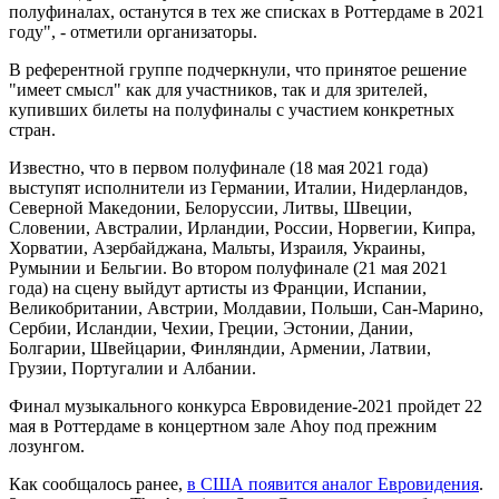
полуфиналах, останутся в тех же списках в Роттердаме в 2021
году", - отметили организаторы.
В референтной группе подчеркнули, что принятое решение
"имеет смысл" как для участников, так и для зрителей,
купивших билеты на полуфиналы с участием конкретных
стран.
Известно, что в первом полуфинале (18 мая 2021 года)
выступят исполнители из Германии, Италии, Нидерландов,
Северной Македонии, Белоруссии, Литвы, Швеции,
Словении, Австралии, Ирландии, России, Норвегии, Кипра,
Хорватии, Азербайджана, Мальты, Израиля, Украины,
Румынии и Бельгии. Во втором полуфинале (21 мая 2021
года) на сцену выйдут артисты из Франции, Испании,
Великобритании, Австрии, Молдавии, Польши, Сан-Марино,
Сербии, Исландии, Чехии, Греции, Эстонии, Дании,
Болгарии, Швейцарии, Финляндии, Армении, Латвии,
Грузии, Португалии и Албании.
Финал музыкального конкурса Евровидение-2021 пройдет 22
мая в Роттердаме в концертном зале Ahoy под прежним
лозунгом.
Как сообщалось ранее,
в США появится аналог Евровидения
.