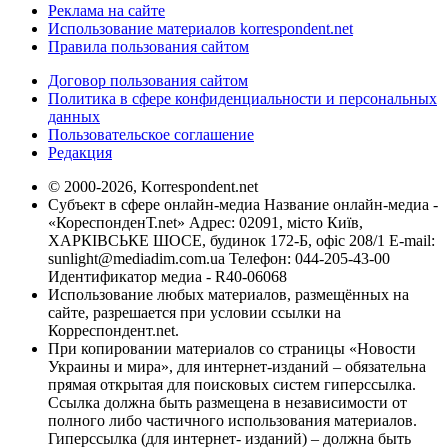
Реклама на сайте
Использование материалов korrespondent.net
Правила пользования сайтом
Договор пользования сайтом
Политика в сфере конфиденциальности и персональных
данных
Пользовательское соглашение
Редакция
© 2000-2026, Korrespondent.net
Субъект в сфере онлайн-медиа Название онлайн-медиа -
«КореспонденТ.net» Адрес: 02091, місто Київ,
ХАРКІВСЬКЕ ШОСЕ, будинок 172-Б, офіс 208/1 E-mail:
sunlight@mediadim.com.ua
Телефон: 044-205-43-00
Идентификатор медиа - R40-06068
Использование любых материалов, размещённых на
сайте, разрешается при условии ссылки на
Корреспондент.net.
При копировании материалов со страницы «Новости
Украины и мира», для интернет-изданий – обязательна
прямая открытая для поисковых систем гиперссылка.
Ссылка должна быть размещена в независимости от
полного либо частичного использования материалов.
Гиперссылка (для интернет- изданий) – должна быть