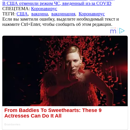
В США отменили режим ЧС, введенный из-за COVID
СПЕЦТЕМА:
Коронавирус
ТЕГИ:
США
,
вакцина
,
вакцинация
,
Коронавирус
Если вы заметили ошибку, выделите необходимый текст и
нажмите Ctrl+Enter, чтобы сообщить об этом редакции.