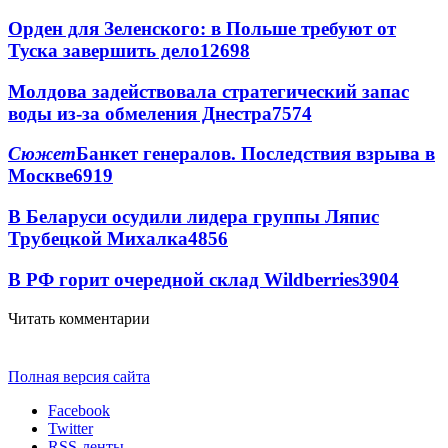
Орден для Зеленского: в Польше требуют от
Туска завершить дело
12698
Молдова задействовала стратегический запас
воды из-за обмеления Днестра
7574
Сюжет
Банкет генералов. Последствия взрыва в
Москве
6919
В Беларуси осудили лидера группы Ляпис
Трубецкой Михалка
4856
В РФ горит очередной склад Wildberries
3904
Читать комментарии
Полная версия сайта
Facebook
Twitter
RSS-ленты