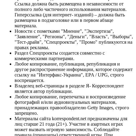
Ссылка должна быть размещена в независимости от
полного либо частичного использования материалов.
Гиперссылка (для интернет- изданий) – должна быть
размещена в подзаголовке или в первом абзаце
материала.
Новости с пометками "Мнение", "Экспертиза",
"Заявление", "Регионы", "Деньги", "Власть", "Выборы",
"Тест-драйв", "Спецпроекты", "Промо" публикуются на
правах рекламы.
Раздел Спецпроекты создается совместно с
коммерческими партнерами.
Любое копирование, публикация, републикация и
другое распространение информации, которое содержит
ссылку на "Интерфакс-Украина", EPA / UPG, строго
воспрещается.
Владелец веб-страницы в разделе Я- Корреспондент
является автор публикации.
Любое копирование, перепечатка и воспроизведение
фотографий и/или аудиовизуальных материалов,
принадлежащих правообладателю Getty Images, строго
запрещено.
Материалы сайта korrespondent.net предназначены для
лиц старше 21 года (21+). Участие в азартных играх
может вызвать игровую зависимость. Соблюдайте
правила (принципы) ответственной игры. При