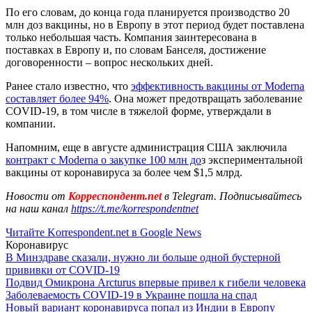
По его словам, до конца года планируется производство 20
млн доз вакцины, но в Европу в этот период будет поставлена
только небольшая часть. Компания заинтересована в
поставках в Европу и, по словам Банселя, достижение
договоренности – вопрос нескольких дней.
Ранее стало известно, что
эффективность вакцины от Moderna
составляет более 94%
. Она может предотвращать заболевание
COVID-19, в том числе в тяжелой форме, утверждали в
компании.
Напомним, еще в августе администрация США заключила
контракт с Moderna о закупке 100 млн до
з экспериментальной
вакцины от коронавируса за более чем $1,5 млрд.
Новости от
Корреспондент.net
в Telegram. Подписывайтесь
на наш канал
https://t.me/korrespondentnet
Читайте Korrespondent.net в Google News
Коронавирус
В Минздраве сказали, нужно ли больше одной бустерной
прививки от COVID-19
Подвид Омикрона Arcturus впервые привел к гибели человека
Заболеваемость COVID-19 в Украине пошла на спад
Новый вариант коронавируса попал из Индии в Европу