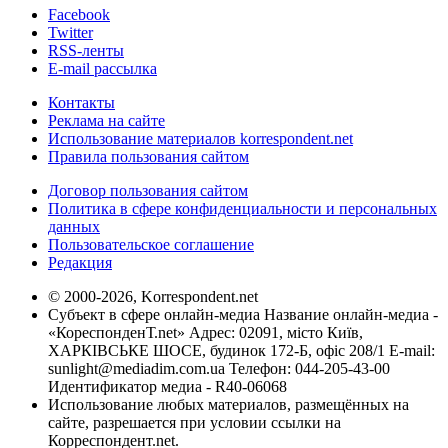
Facebook
Twitter
RSS-ленты
E-mail рассылка
Контакты
Реклама на сайте
Использование материалов korrespondent.net
Правила пользования сайтом
Договор пользования сайтом
Политика в сфере конфиденциальности и персональных
данных
Пользовательское соглашение
Редакция
© 2000-2026, Korrespondent.net
Субъект в сфере онлайн-медиа Название онлайн-медиа -
«КореспонденТ.net» Адрес: 02091, місто Київ,
ХАРКІВСЬКЕ ШОСЕ, будинок 172-Б, офіс 208/1 E-mail:
sunlight@mediadim.com.ua
Телефон: 044-205-43-00
Идентификатор медиа - R40-06068
Использование любых материалов, размещённых на
сайте, разрешается при условии ссылки на
Корреспондент.net.