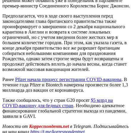
решении может объявить уже в понедельник в парламенте
премьер-министр Соединенного Королевства Борис Джонсон.
Предполагается, что в ходе своего выступления перед
законодателями глава британского правительства также
проинформирует о завершении со 2 декабря национального
карантина в Англии и возврата к системе локальных
ограничений, но с учетом введения более жестких мер в
большем количестве городов. При этом, как указала газета, в
конце декабря правительство все же разрешит британцам
собираться небольшими компаниями для празднования
Рождества, однако затем строгие меры будут возвращены и
продолжат действовать вплоть до начала весны, когда станет
возможной массовая вакцинация жителей.
Ранее
Pfizer начала процесс регистрации COVID-вакцины
. В
течение года Pfizer и Biontech намерены произвести более 1,3
миллиарда доз вакцин от коронавируса.
Также сообщалось, что у стран G20 просят
$5 млрд на
COVID-вакцину для бедных стран
. Необходимо адекватное
финансирование глобальной стратегии выхода из пандемии,
заявили в GAVI.
Новости от
Корреспондент.net
в Telegram. Подписывайтесь
на наш канал
https://t.me/korrespondentnet