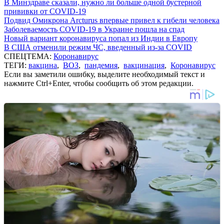
В Минздраве сказали, нужно ли больше одной бустерной
прививки от COVID-19
Подвид Омикрона Arcturus впервые привел к гибели человека
Заболеваемость COVID-19 в Украине пошла на спад
Новый вариант коронавируса попал из Индии в Европу
В США отменили режим ЧС, введенный из-за COVID
СПЕЦТЕМА:
Коронавирус
ТЕГИ:
вакцина
,
ВОЗ
,
пандемия
,
вакцинация
,
Коронавирус
Если вы заметили ошибку, выделите необходимый текст и
нажмите Ctrl+Enter, чтобы сообщить об этом редакции.