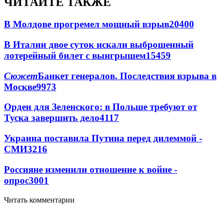
ЧИТАЙТЕ ТАКЖЕ
В Молдове прогремел мощный взрыв
20400
В Италии двое суток искали выброшенный
лотерейный билет с выигрышем
15459
Сюжет
Банкет генералов. Последствия взрыва в
Москве
9973
Орден для Зеленского: в Польше требуют от
Туска завершить дело
4117
Украина поставила Путина перед дилеммой -
СМИ
3216
Россияне изменили отношение к войне -
опрос
3001
Читать комментарии