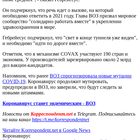
Он подчеркнул, что речь идет о вызове, на который
необходимо ответить в 2021 году. Глава ВОЗ призвал мировое
сообщество "солидарно работать вместе" в укреплении
здравоохранения в мире.
Гебрейесус подчеркнул, что "свет в конце туннеля уже виден",
и необходимо "идти по дороге вместе".
Отметим, что в механизме COVAX участвуют 190 стран и
экономик. У производителей зарезервировано около 2 млрд
доз вакцин-кандидатов.
Напомним, что ранее
ВОЗ спрогнозировала новые мутации
COVID-19
. Коронавирус продолжит мутировать,
предупредили в ВОЗ, но заверили, что будут следить за
новыми штаммами.
Коронавирус станет эндемическим - ВОЗ
Новости от
Корреспондент.net
в Telegram. Подписывайтесь
на наш канал
https://t.me/korrespondentnet
Читайте Korrespondent.net в Google News
Коронавирус