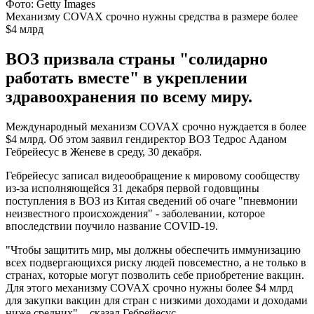
Фото: Getty Images
Механизму COVAX срочно нужны средства в размере более
$4 млрд
ВОЗ призвала страны "солидарно
работать вместе" в укреплении
здравоохранения по всему миру.
Международный механизм COVAX срочно нуждается в более
$4 млрд. Об этом заявил гендиректор ВОЗ Тедрос Аданом
Гебрейесус в Женеве в среду, 30 декабря.
Гебрейесус записал видеообращение к мировому сообществу
из-за исполняющейся 31 декабря первой годовщины
поступления в ВОЗ из Китая сведений об очаге "пневмонии
неизвестного происхождения" - заболевании, которое
впоследствии поучило название COVID-19.
"Чтобы защитить мир, мы должны обеспечить иммунизацию
всех подвергающихся риску людей повсеместно, а не только в
странах, которые могут позволить себе приобретение вакцин.
Для этого механизму COVAX срочно нужны более $4 млрд
для закупки вакцин для стран с низкими доходами и доходами
ниже средних", - сказал Гебрейесус.