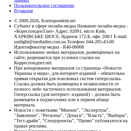
данных
Пользовательское соглашение
Редакция
© 2000-2026, Korrespondent.net
Субъект в сфере онлайн-медиа Название онлайн-медиа -
«КореспонденТ.net» Адрес: 02091, місто Київ,
ХАРКІВСЬКЕ ШОСЕ, будинок 172-Б, офіс 208/1 E-mail:
sunlight@mediadim.com.ua
Телефон: 044-205-43-00
Идентификатор медиа - R40-06068
Использование любых материалов, размещённых на
сайте, разрешается при условии ссылки на
Корреспондент.net.
При копировании материалов со страницы «Новости
Украины и мира», для интернет-изданий – обязательна
прямая открытая для поисковых систем гиперссылка.
Ссылка должна быть размещена в независимости от
полного либо частичного использования материалов.
Гиперссылка (для интернет- изданий) – должна быть
размещена в подзаголовке или в первом абзаце
материала.
Новости с пометками "Мнение", "Экспертиза",
"Заявление", "Регионы", "Деньги", "Власть", "Выборы",
"Тест-драйв", "Спецпроекты", "Промо" публикуются на
правах рекламы.