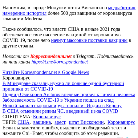
Напомним, в городе Милуоки штата Висконсина
медработник
намеренно испортил
более 500 доз вакцины от коронавируса
компании Moderna.
Также сообщалось, что власти США в начале 2021 года
обеспечат все свое население вакциной от коронавируса
COVID-19, после чего
начнут массовые поставки вакцины
в
другие страны.
Новости от
Корреспондент.net
в Telegram. Подписывайтесь
на наш канал
https://t.me/korrespondentnet
Читайте Korrespondent.net в Google News
Коронавирус
В Минздраве сказали, нужно ли больше одной бустерной
прививки от COVID-19
Подвид Омикрона Arcturus впервые привел к гибели человека
Заболеваемость COVID-19 в Украине пошла на спад
Новый вариант коронавируса попал из Индии в Европу
В США отменили режим ЧС, введенный из-за COVID
СПЕЦТЕМА:
Коронавирус
ТЕГИ:
США
,
вакцина
,
арест
,
штат Висконсин
,
Коронавирус
Если вы заметили ошибку, выделите необходимый текст и
нажмите Ctrl+Enter, чтобы сообщить об этом редакции.