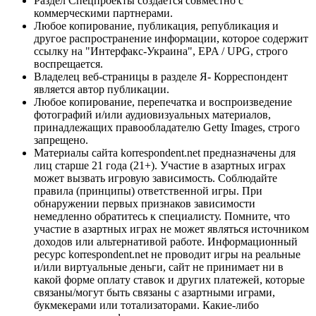
Раздел Спецпроекты создается совместно с
коммерческими партнерами.
Любое копирование, публикация, републикация и
другое распространение информации, которое содержит
ссылку на "Интерфакс-Украина", EPA / UPG, строго
воспрещается.
Владелец веб-страницы в разделе Я- Корреспондент
является автор публикации.
Любое копирование, перепечатка и воспроизведение
фотографий и/или аудиовизуальных материалов,
принадлежащих правообладателю Getty Images, строго
запрещено.
Материалы сайта korrespondent.net предназначены для
лиц старше 21 года (21+). Участие в азартных играх
может вызвать игровую зависимость. Соблюдайте
правила (принципы) ответственной игры. При
обнаружении первых признаков зависимости
немедленно обратитесь к специалисту. Помните, что
участие в азартных играх не может являться источником
доходов или альтернативой работе. Информационный
ресурс korrespondent.net не проводит игры на реальные
и/или виртуальные деньги, сайт не принимает ни в
какой форме оплату ставок и других платежей, которые
связаны/могут быть связаны с азартными играми,
букмекерами или тотализаторами. Какие-либо