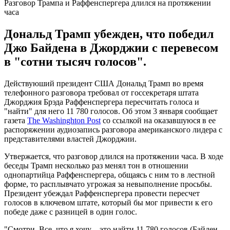
Разговор Трампа и Раффенспергера длился на протяжении
часа
Дональд Трамп убежден, что победил
Джо Байдена в Джорджии с перевесом
в "сотни тысяч голосов".
Действуюший президент США Дональд Трамп во время
телефонного разговора требовал от госсекретаря штата
Джорджия Брэда Раффенспергера пересчитать голоса и
"найти" для него 11 780 голосов. Об этом 3 января сообщает
газета
The Washinghton Post
со ссылкой на оказавшуюся в ее
распоряжении аудиозапись разговора американского лидера с
представителями властей Джорджии.
Утвержается, что разговор длился на протяжении часа. В ходе
беседы Трамп несколько раз менял тон в отношении
однопартийца Раффенспергера, общаясь с ним то в лестной
форме, то расплывчато угрожая за невыполнение просьбы.
Президент убеждал Раффенспергера провести пересчет
голосов в ключевом штате, который бы мог привести к его
победе даже с разницей в один голос.
"Смотри. Все, что я хочу – это найти 11 780 голосов (Байден