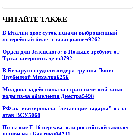
ЧИТАЙТЕ ТАКЖЕ
В Италии двое суток искали выброшенный
лотерейный билет с выигрышем
9262
Орден для Зеленского: в Польше требуют от
Туска завершить дело
8792
В Беларуси осудили лидера группы Ляпис
Трубецкой Михалка
6256
Молдова задействовала стратегический запас
воды из-за обмеления Днестра
5498
РФ активизировала "летающие радары" из-за
атак ВСУ
5068
Польские F-16 перехватили российский самолет-
шпион над Балтикой
4731