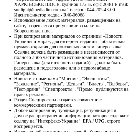
ХАРКІВСЬКЕ ШОСЕ, будинок 172-Б, офіс 208/1 E-mail:
sunlight@mediadim.com.ua
Телефон: 044-205-43-00
Идентификатор медиа - R40-06068
Использование любых материалов, размещённых на
сайте, разрешается при условии ссылки на
Корреспондент.net.
При копировании материалов со страницы «Новости
Украины и мира», для интернет-изданий – обязательна
прямая открытая для поисковых систем гиперссылка.
Ссылка должна быть размещена в независимости от
полного либо частичного использования материалов.
Гиперссылка (для интернет- изданий) – должна быть
размещена в подзаголовке или в первом абзаце
материала.
Новости с пометками "Мнение", "Экспертиза",
"Заявление", "Регионы", "Деньги", "Власть", "Выборы",
"Тест-драйв", "Спецпроекты", "Промо" публикуются на
правах рекламы.
Раздел Спецпроекты создается совместно с
коммерческими партнерами.
Любое копирование, публикация, републикация и
другое распространение информации, которое содержит
ссылку на "Интерфакс-Украина", EPA / UPG, строго
воспрещается.
Владелец веб-страницы в разделе Я- Корреспондент