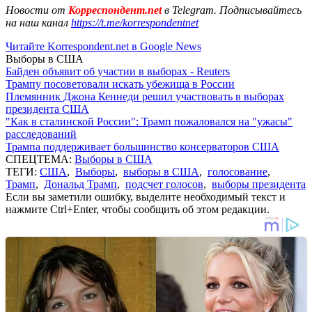
Новости от
Корреспондент.net
в Telegram. Подписывайтесь
на наш канал
https://t.me/korrespondentnet
Читайте Korrespondent.net в Google News
Выборы в США
Байден объявит об участии в выборах - Reuters
Трампу посоветовали искать убежища в России
Племянник Джона Кеннеди решил участвовать в выборах
президента США
"Как в сталинской России": Трамп пожаловался на "ужасы"
расследований
Трампа поддерживает большинство консерваторов США
СПЕЦТЕМА:
Выборы в США
ТЕГИ:
США
,
Выборы
,
выборы в США
,
голосование
,
Трамп
,
Дональд Трамп
,
подсчет голосов
,
выборы президента
Если вы заметили ошибку, выделите необходимый текст и
нажмите Ctrl+Enter, чтобы сообщить об этом редакции.