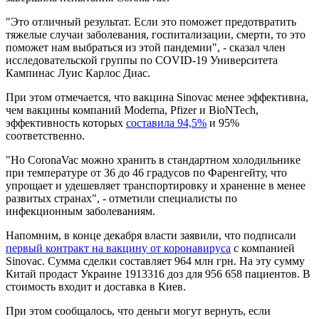
"Это отличный результат. Если это поможет предотвратить
тяжелые случаи заболевания, госпитализации, смерти, то это
поможет нам выбраться из этой пандемии", - сказал член
исследовательской группы по COVID-19 Университета
Кампинас Луис Карлос Диас.
При этом отмечается, что вакцина Sinovac менее эффективна,
чем вакцины компаний Moderna, Pfizer и BioNTech,
эффективность которых
составила 94,5%
и 95%
соответственно.
"Но CoronaVac можно хранить в стандартном холодильнике
при температуре от 36 до 46 градусов по Фаренгейту, что
упрощает и удешевляет транспортировку и хранение в менее
развитых странах", - отметили специалисты по
инфекционным заболеваниям.
Напомним, в конце декабря власти заявили, что подписали
первый контракт на вакцину от коронавируса
с компанией
Sinovac. Сумма сделки составляет 964 млн грн. На эту сумму
Китай продаст Украине 1913316 доз для 956 658 пациентов. В
стоимость входит и доставка в Киев.
При этом сообщалось, что деньги могут вернуть, если