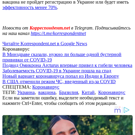
вакцина не пройдет регистрацию в Украине или будет иметь
эффективность менее 70%
.
Новости от
Корреспондент.net
в Telegram. Подписывайтесь
на наш канал
https://t.me/korrespondentnet
Читайте Korrespondent.net в Google News
Коронавирус
В Минздраве сказали, нужно ли больше одной бустерной
прививки от COVID-19
Подвид Омикрона Arcturus впервые привел к гибели человека
Заболеваемость COVID-19 в Украине пошла на спад
Новый вариант коронавируса попал из Индии в Европу
В США отменили режим ЧС, введенный из-за COVID
СПЕЦТЕМА:
Коронавирус
ТЕГИ:
Украина
,
вакцина
,
Бразилия
,
Китай
,
Коронавирус
Если вы заметили ошибку, выделите необходимый текст и
нажмите Ctrl+Enter, чтобы сообщить об этом редакции.