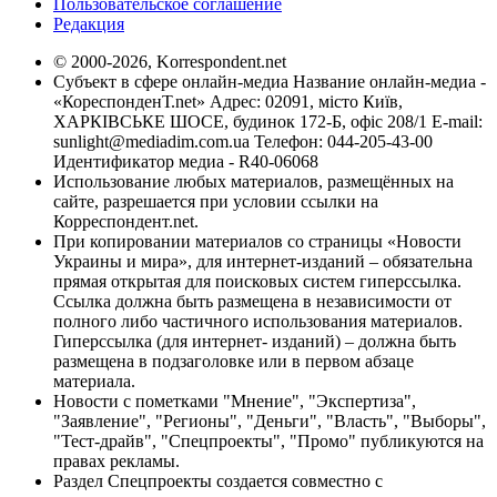
Пользовательское соглашение
Редакция
© 2000-2026, Korrespondent.net
Субъект в сфере онлайн-медиа Название онлайн-медиа -
«КореспонденТ.net» Адрес: 02091, місто Київ,
ХАРКІВСЬКЕ ШОСЕ, будинок 172-Б, офіс 208/1 E-mail:
sunlight@mediadim.com.ua
Телефон: 044-205-43-00
Идентификатор медиа - R40-06068
Использование любых материалов, размещённых на
сайте, разрешается при условии ссылки на
Корреспондент.net.
При копировании материалов со страницы «Новости
Украины и мира», для интернет-изданий – обязательна
прямая открытая для поисковых систем гиперссылка.
Ссылка должна быть размещена в независимости от
полного либо частичного использования материалов.
Гиперссылка (для интернет- изданий) – должна быть
размещена в подзаголовке или в первом абзаце
материала.
Новости с пометками "Мнение", "Экспертиза",
"Заявление", "Регионы", "Деньги", "Власть", "Выборы",
"Тест-драйв", "Спецпроекты", "Промо" публикуются на
правах рекламы.
Раздел Спецпроекты создается совместно с