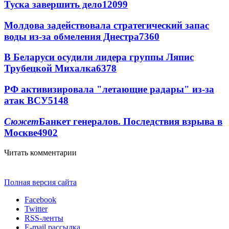
Туска завершить дело
12099
Молдова задействовала стратегический запас
воды из-за обмеления Днестра
7360
В Беларуси осудили лидера группы Ляпис
Трубецкой Михалка
6378
РФ активизировала "летающие радары" из-за
атак ВСУ
5148
Сюжет
Банкет генералов. Последствия взрыва в
Москве
4902
Читать комментарии
Полная версия сайта
Facebook
Twitter
RSS-ленты
E-mail рассылка