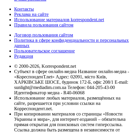
Контакты
Реклама на сайте
Использование материалов korrespondent.net
Правила пользования сайтом
Договор пользования сайтом
Политика в сфере конфиденциальности и персональных
данных
Пользовательское соглашение
Редакция
© 2000-2026, Korrespondent.net
Субъект в сфере онлайн-медиа Название онлайн-медиа -
«КореспонденТ.net» Адрес: 02091, місто Київ,
ХАРКІВСЬКЕ ШОСЕ, будинок 172-Б, офіс 208/1 E-mail:
sunlight@mediadim.com.ua
Телефон: 044-205-43-00
Идентификатор медиа - R40-06068
Использование любых материалов, размещённых на
сайте, разрешается при условии ссылки на
Корреспондент.net.
При копировании материалов со страницы «Новости
Украины и мира», для интернет-изданий – обязательна
прямая открытая для поисковых систем гиперссылка.
Ссылка должна быть размещена в независимости от