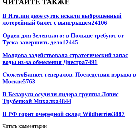
ЧИТАЙТЕ ТАКЖЕ
В Италии двое суток искали выброшенный
лотерейный билет с выигрышем
24106
Орден для Зеленского: в Польше требуют от
Туска завершить дело
12445
Молдова задействовала стратегический запас
воды из-за обмеления Днестра
7491
Сюжет
Банкет генералов. Последствия взрыва в
Москве
5763
В Беларуси осудили лидера группы Ляпис
Трубецкой Михалка
4844
В РФ горит очередной склад Wildberries
3887
Читать комментарии