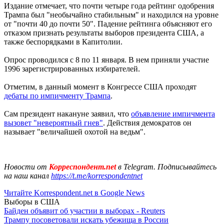
Издание отмечает, что почти четыре года рейтинг одобрения
Трампа был "необычайно стабильным" и находился на уровне
от "почти 40 до почти 50". Падение рейтинга объясняют его
отказом признать результаты выборов президента США, а
также беспорядками в Капитолии.
Опрос проводился с 8 по 11 января. В нем приняли участие
1996 зарегистрированных избирателей.
Отметим, в данный момент в Конгрессе США проходят
дебаты по импичменту Трампа
.
Сам президент накануне заявил, что
объявление импичмента
вызовет "невероятный гнев"
. Действия демократов он
называет "величайшей охотой на ведьм".
Новости от
Корреспондент.net
в Telegram. Подписывайтесь
на наш канал
https://t.me/korrespondentnet
Читайте Korrespondent.net в Google News
Выборы в США
Байден объявит об участии в выборах - Reuters
Трампу посоветовали искать убежища в России