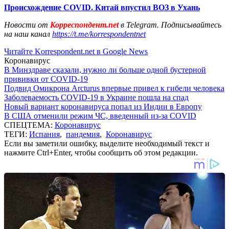
Происхождение COVID. Китай впустил ВОЗ в Ухань
Новости от
Корреспондент.net
в Telegram. Подписывайтесь
на наш канал
https://t.me/korrespondentnet
Читайте Korrespondent.net в Google News
Коронавирус
В Минздраве сказали, нужно ли больше одной бустерной
прививки от COVID-19
Подвид Омикрона Arcturus впервые привел к гибели человека
Заболеваемость COVID-19 в Украине пошла на спад
Новый вариант коронавируса попал из Индии в Европу
В США отменили режим ЧС, введенный из-за COVID
СПЕЦТЕМА:
Коронавирус
ТЕГИ:
Испания
,
пандемия
,
Коронавирус
Если вы заметили ошибку, выделите необходимый текст и
нажмите Ctrl+Enter, чтобы сообщить об этом редакции.