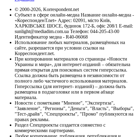
© 2000-2026, Korrespondent.net
Субъект в сфере онлайн-медиа Название онлайн-медиа -
«КореспонденТ.net» Адрес: 02091, місто Київ,
ХАРКІВСЬКЕ ШОСЕ, будинок 172-Б, офіс 208/1 E-mail:
sunlight@mediadim.com.ua
Телефон: 044-205-43-00
Идентификатор медиа - R40-06068
Использование любых материалов, размещённых на
сайте, разрешается при условии ссылки на
Корреспондент.net.
При копировании материалов со страницы «Новости
Украины и мира», для интернет-изданий – обязательна
прямая открытая для поисковых систем гиперссылка.
Ссылка должна быть размещена в независимости от
полного либо частичного использования материалов.
Гиперссылка (для интернет- изданий) – должна быть
размещена в подзаголовке или в первом абзаце
материала.
Новости с пометками "Мнение", "Экспертиза",
"Заявление", "Регионы", "Деньги", "Власть", "Выборы",
"Тест-драйв", "Спецпроекты", "Промо" публикуются на
правах рекламы.
Раздел Спецпроекты создается совместно с
коммерческими партнерами.
Любое копирование, публикация, републикация и