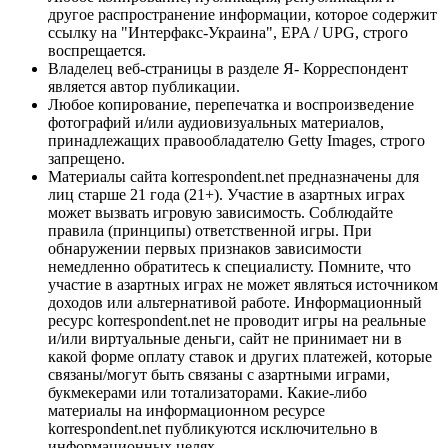
другое распространение информации, которое содержит
ссылку на "Интерфакс-Украина", EPA / UPG, строго
воспрещается.
Владелец веб-страницы в разделе Я- Корреспондент
является автор публикации.
Любое копирование, перепечатка и воспроизведение
фотографий и/или аудиовизуальных материалов,
принадлежащих правообладателю Getty Images, строго
запрещено.
Материалы сайта korrespondent.net предназначены для
лиц старше 21 года (21+). Участие в азартных играх
может вызвать игровую зависимость. Соблюдайте
правила (принципы) ответственной игры. При
обнаружении первых признаков зависимости
немедленно обратитесь к специалисту. Помните, что
участие в азартных играх не может являться источником
доходов или альтернативой работе. Информационный
ресурс korrespondent.net не проводит игры на реальные
и/или виртуальные деньги, сайт не принимает ни в
какой форме оплату ставок и других платежей, которые
связаны/могут быть связаны с азартными играми,
букмекерами или тотализаторами. Какие-либо
материалы на информационном ресурсе
korrespondent.net публикуются исключительно в
информационных целях.