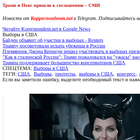
Трамп и Пенс пришли к соглашению – СМИ
Новости от
Корреспондент.net
в Telegram. Подписывайтесь н
Читайте Korrespondent.net в Google News
Выборы в США
Байден объявит об участии в выборах - Reuters
Трампу посоветовали искать убежища в России
Племянник Джона Кеннеди решил участвовать в выборах пре
"Как в сталинской России": Трамп пожаловался на "ужасы" ра
Трампа поддерживает большинство консерваторов США
СПЕЦТЕМА:
Выборы в США
ТЕГИ:
США
,
Выборы
,
протесты
,
выборы в США
,
конгресс
,
Если вы заметили ошибку, выделите необходимый текст и нажми