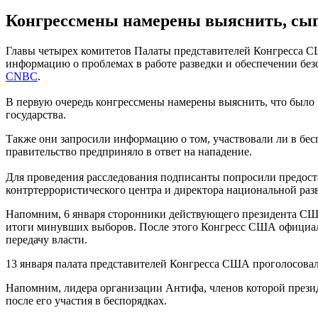
Конгрессмены намерены выяснить, сыгр
Главы четырех комитетов Палаты представителей Конгресса С
информацию о проблемах в работе разведки и обеспечении безоп
CNBC
.
В первую очередь конгрессмены намерены выяснить, что было и
государства.
Также они запросили информацию о том, участвовали ли в бес
правительство предприняло в ответ на нападение.
Для проведения расследования подписанты попросили предост
контртеррористического центра и директора национальной раз
Напомним, 6 января сторонники действующего президента США
итоги минувших выборов. После этого Конгресс США официаль
передачу власти.
13 января палата представителей Конгресса США проголосовал
Напомним, лидера организации Антифа, членов которой прези
после его участия в беспорядках.