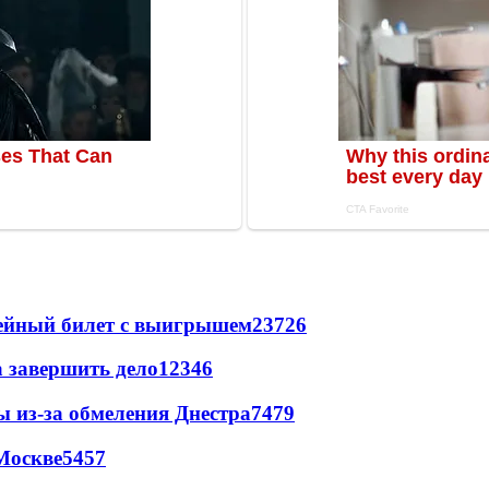
рейный билет с выигрышем
23726
а завершить дело
12346
ы из-за обмеления Днестра
7479
Москве
5457