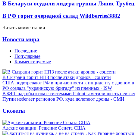
В Беларуси осудили лидера группы Ляпис Трубе
В РФ горит очередной склад Wildberries
3882
Читать комментарии
Новости мира
Последние
Популярные
Комментируемые
В Сызрани горит НПЗ после атаки дронов - соцсети
США подозревают РФ в причастности к инциденту с дроном в
РФ создала "украинскую бригаду" из пленных - ISW
В ФРГ над объектом с системами Patriot заметили шесть неизв
Путин избегает регионов РФ, куда долетают дроны - СМИ
Сюжеты
Адские санкции. Решение Сената США