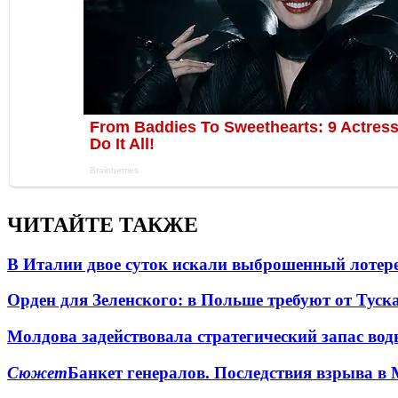
ЧИТАЙТЕ ТАКЖЕ
В Италии двое суток искали выброшенный лоте
Орден для Зеленского: в Польше требуют от Туск
Молдова задействовала стратегический запас вод
Сюжет
Банкет генералов. Последствия взрыва в 