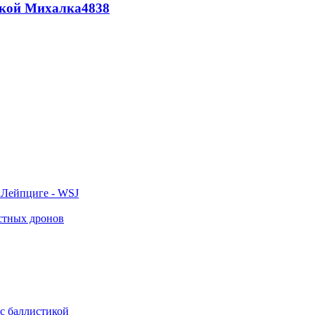
цкой Михалка
4838
 Лейпциге - WSJ
естных дронов