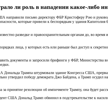
ало ли роль в нападении какое-либо ино
ША направили письмо директору ФБР Кристоферу Рэю и руковод
асности, которые привели к беспорядкам у здания Капитолия 6 я
звестно разведке и правоохранительным органам до, во время и
порядках лица, у которых есть или раньше был доступ к секрет
авить документы и запросили брифинги у ФБР, Министерства в
ведки.
 Дональда Трампа штурмовали здание Конгресса США, прервав 
но утвердил победу демократа Джо Байдена, а Трамп осудил н
а за принятие резолюции об импичменте Трампу, она будет расс
дент США Дональд Трамп обвинил в подстрекательстве к насил