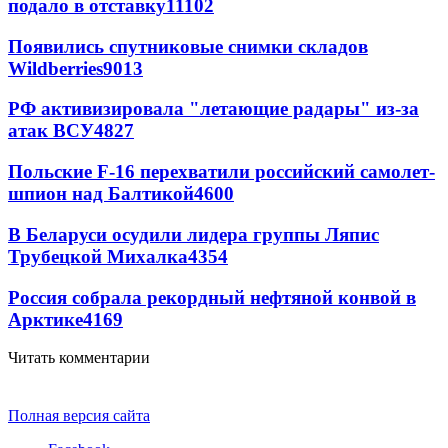
подало в отставку
11102
Появились спутниковые снимки складов
Wildberries
9013
РФ активизировала "летающие радары" из-за
атак ВСУ
4827
Польские F-16 перехватили российский самолет-
шпион над Балтикой
4600
В Беларуси осудили лидера группы Ляпис
Трубецкой Михалка
4354
Россия собрала рекордный нефтяной конвой в
Арктике
4169
Читать комментарии
Полная версия сайта