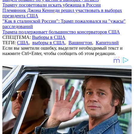
Трампу посоветовали искать убежища в России
Племянник Джона Кеннеди решил участвовать в выборах
президента США
"Как в сталинской России": Трамп пожаловался на "ужасы"
расследований
Трампа поддерживает большинство консерваторов США
СПЕЦТЕМА:
Выборы в США
ТЕГИ:
США
,
выборы в США
,
Вашингтон
,
Капитолий
Если вы заметили ошибку, выделите необходимый текст и
нажмите Ctrl+Enter, чтобы сообщить об этом редакции.