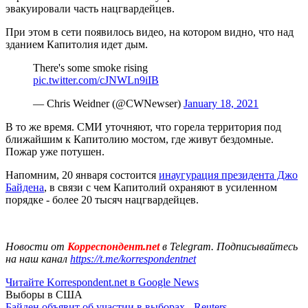
эвакуировали часть нацгвардейцев.
При этом в сети появилось видео, на котором видно, что над
зданием Капитолия идет дым.
There's some smoke rising
pic.twitter.com/cJNWLn9iIB
— Chris Weidner (@CWNewser)
January 18, 2021
В то же время. СМИ уточняют, что горела территория под
ближайшим к Капитолию мостом, где живут бездомные.
Пожар уже потушен.
Напомним, 20 января состоится
инаугурация президента Джо
Байдена
, в связи с чем Капитолий охраняют в усиленном
порядке - более 20 тысяч нацгвардейцев.
Новости от
Корреспондент.net
в Telegram. Подписывайтесь
на наш канал
https://t.me/korrespondentnet
Читайте Korrespondent.net в Google News
Выборы в США
Байден объявит об участии в выборах - Reuters