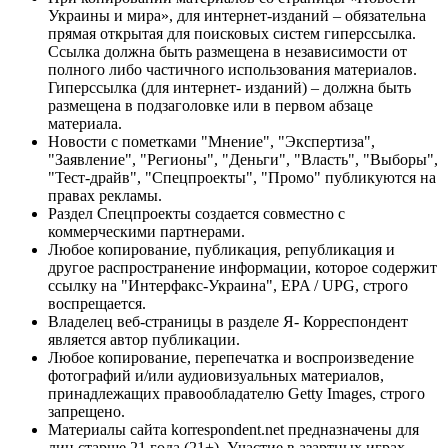
Украины и мира», для интернет-изданий – обязательна
прямая открытая для поисковых систем гиперссылка.
Ссылка должна быть размещена в независимости от
полного либо частичного использования материалов.
Гиперссылка (для интернет- изданий) – должна быть
размещена в подзаголовке или в первом абзаце
материала.
Новости с пометками "Мнение", "Экспертиза",
"Заявление", "Регионы", "Деньги", "Власть", "Выборы",
"Тест-драйв", "Спецпроекты", "Промо" публикуются на
правах рекламы.
Раздел Спецпроекты создается совместно с
коммерческими партнерами.
Любое копирование, публикация, републикация и
другое распространение информации, которое содержит
ссылку на "Интерфакс-Украина", EPA / UPG, строго
воспрещается.
Владелец веб-страницы в разделе Я- Корреспондент
является автор публикации.
Любое копирование, перепечатка и воспроизведение
фотографий и/или аудиовизуальных материалов,
принадлежащих правообладателю Getty Images, строго
запрещено.
Материалы сайта korrespondent.net предназначены для
лиц старше 21 года (21+). Участие в азартных играх