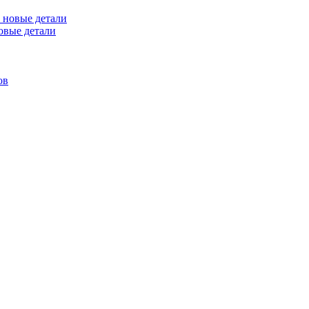
овые детали
ов