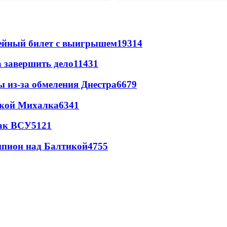
рейный билет с выигрышем
19314
а завершить дело
11431
ы из-за обмеления Днестра
6679
цкой Михалка
6341
так ВСУ
5121
шпион над Балтикой
4755