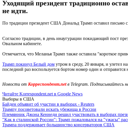
Уходящий президент традиционно остав
не идти.
По традиции президент США Дональд Трамп оставил письмо св
Согласно традиции, в день инаугурации покидающий пост пре
Овальном кабинете.
Отмечается, что Меланья Трамп также оставила "короткое при
Трамп покинул Белый дом
утром в среду, 20 января, и улетел 
последний раз воспользуется бортом номер один и отправится 
Новости от
Корреспондент.net
в Telegram. Подписывайтесь н
Читайте Korrespondent.net в Google News
Выборы в США
Байден объявит об участии в выборах - Reuters
Трампу посоветовали искать убежища в России
Племянник Джона Кеннеди решил участвовать в выборах пре
"Как в сталинской России": Трамп пожаловался на "ужасы" ра
Трампа поддерживает большинство консерваторов США