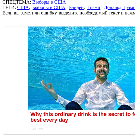
СПЕЦТЕМА:
Выборы в США
ТЕГИ:
США
,
выборы в США
,
Байден
,
Трамп
,
Дональд Трам
Если вы заметили ошибку, выделите необходимый текст и нажми