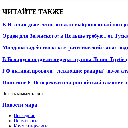
ЧИТАЙТЕ ТАКЖЕ
В Италии двое суток искали выброшенный лоте
Орден для Зеленского: в Польше требуют от Туск
Молдова задействовала стратегический запас вод
В Беларуси осудили лидера группы Ляпис Трубе
РФ активизировала "летающие радары" из-за а
Польские F-16 перехватили российский самолет-
Читать комментарии
Новости мира
Последние
Популярные
Комментируемые