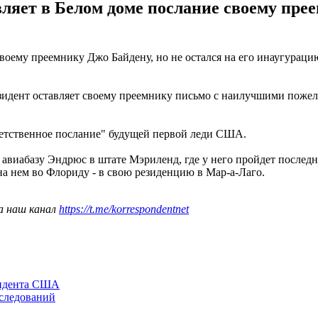
ляет в Белом доме послание своему пре
оему преемнику Джо Байдену, но не остался на его инаугураци
зидент оставляет своему преемнику письмо с наилучшими пожел
ветственное послание" будущей первой леди США.
на авиабазу Эндрюс в штате Мэриленд, где у него пройдет послед
на нем во Флориду - в свою резиденцию в Мар-а-Лаго.
а наш канал
https://t.me/korrespondentnet
зидента США
сследований