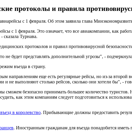
ские протоколы и правила противовирусн
виарейсы с 1 февраля. Об этом заявила глава Минэкономразвити
сы с 1 февраля. Это означает, что все авиакомпании, как рабо
- сказала Турнава.
 медицинских протоколов и правил противовирусной безопасност
то не будет представлять дополнительной угрозы", - подчеркнул
режим въезда в страну.
орым направлениям еще есть регулярные рейсы, но из-за второй 
и и не выполняют столько рейсов, сколько они хотели бы", - гов
мы сможем безопасно принимать большее количество туристов. На 
удить, как этим компаниям следует подготовиться к использован
въезд в королевство
. Прибывающие должны предоставить резуль
ранцев
. Иностранным гражданам для въезда понадобится иметь п