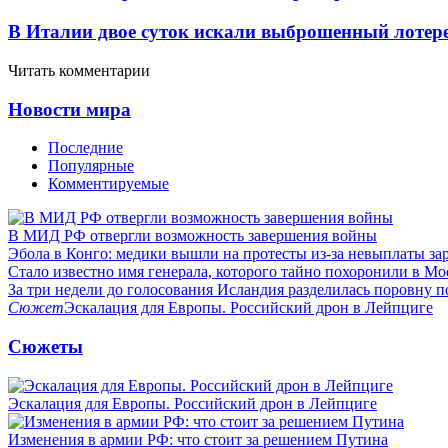
В Италии двое суток искали выброшенный лоте
Читать комментарии
Новости мира
Последние
Популярные
Комментируемые
В МИД РФ отвергли возможность завершения войны
Эбола в Конго: медики вышли на протесты из-за невыплаты за
Стало известно имя генерала, которого тайно похоронили в Мо
За три недели до голосования Исландия разделилась поровну 
Сюжет
Эскалация для Европы. Российский дрон в Лейпциге
Сюжеты
Эскалация для Европы. Российский дрон в Лейпциге
Изменения в армии РФ: что стоит за решением Путина