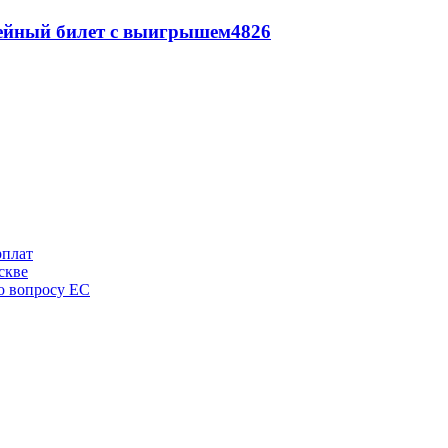
рейный билет с выигрышем
4826
рплат
скве
по вопросу ЕС