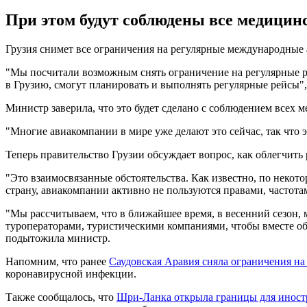
При этом будут соблюдены все медицин
Грузия снимет все ограничения на регулярные международные а
"Мы посчитали возможным снять ограничение на регулярные рей
в Грузию, смогут планировать и выполнять регулярные рейсы", 
Министр заверила, что это будет сделано с соблюдением всех
"Многие авиакомпании в мире уже делают это сейчас, так что э
Теперь правительство Грузии обсуждает вопрос, как облегчить 
"Это взаимосвязанные обстоятельства. Как известно, по некот
страну, авиакомпании активно не пользуются правами, частотам
"Мы рассчитываем, что в ближайшее время, в весенний сезон, 
туроператорами, туристическими компаниями, чтобы вместе обс
подытожила министр.
Напомним, что ранее
Саудовская Аравия сняла ограничения на 
коронавирусной инфекции.
Также сообщалось, что
Шри-Ланка открыла границы для иност