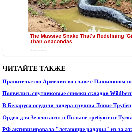
ЧИТАЙТЕ ТАКЖЕ
Правительство Армении во главе с Пашиняном по
Появились спутниковые снимки складов Wildberr
В Беларуси осудили лидера группы Ляпис Трубе
Орден для Зеленского: в Польше требуют от Туск
РФ активизировала "летающие радары" из-за а