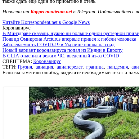
также сдать еще один по прибытию в отель.
Новости от
Корреспондент.net
в Telegram. Подписывайтесь н
Читайте Korrespondent.net в Google News
Коронавирус
В Минздраве сказали, нужно ли больше одной бустерной прив
Подвид Омикрона Arcturus впервые привел к гибели человека
Заболеваемость COVID-19 в Украине пошла на спад
Новый вариант коронавируса попал из Индии в Европу
В США отменили режим ЧС, введенный из-за COVID
СПЕЦТЕМА:
Коронавирус
ТЕГИ:
Грузия
,
авиация
,
авиаперелет
,
граница
,
пандемия
,
ав
Если вы заметили ошибку, выделите необходимый текст и нажми