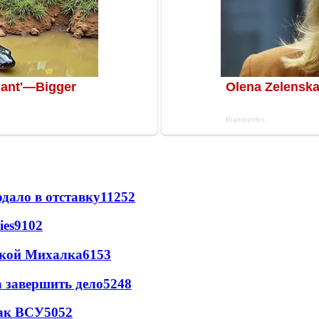
дало в отставку
11252
ies
9102
цкой Михалка
6153
а завершить дело
5248
так ВСУ
5052