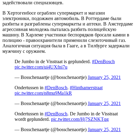
задействовали спецназовцев.
В Хертогенбосе ограблен супермаркет и магазин
электроники, подожжен автомобиль. В Роттердаме были
разбиты и разграблены супермаркеты и аптеки. В Амстердаме
агрессивная молодежь пыталась разбить полицейскую
машину. В Харлеме участники беспорядков бросали камни в
полицию - правоохранители применили слезоточивый газ.
Аналогичная ситуация была в Гааге, а в Тилбурге задержали
мужчину с оружием.
De Jumbo in de Visstraat is geplunderd.
#DenBosch
pic.twitter.com/ui4UXfni7u
— Bosschenaartje (@bosschenaortje)
January 25, 2021
Ondertussen in
#DenBosch
.
#Hinthamerstraat
pic.twitter.com/n8mu9Ma1kR
— Bosschenaartje (@bosschenaortje)
January 25, 2021
Ondertussen in
#DenBosch
. De Jumbo in de Visstraat
wordt geplunderd.
pic.twitter.com/Hj7SZNKTqg
— Bosschenaartje (@bosschenaortje)
January 25, 2021