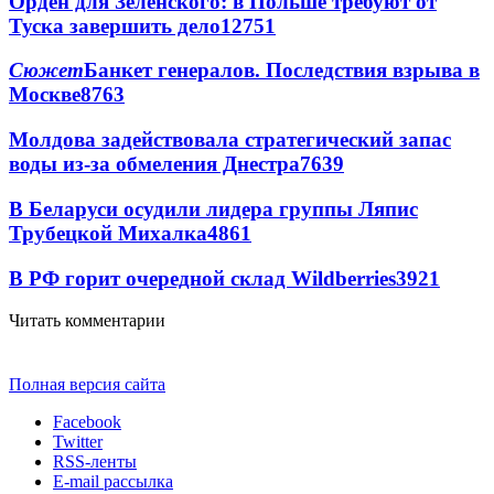
Орден для Зеленского: в Польше требуют от
Туска завершить дело
12751
Сюжет
Банкет генералов. Последствия взрыва в
Москве
8763
Молдова задействовала стратегический запас
воды из-за обмеления Днестра
7639
В Беларуси осудили лидера группы Ляпис
Трубецкой Михалка
4861
В РФ горит очередной склад Wildberries
3921
Читать комментарии
Полная версия сайта
Facebook
Twitter
RSS-ленты
E-mail рассылка