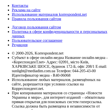
Контакты
Реклама на сайте
Использование материалов korrespondent.net
Правила пользования сайтом
Договор пользования сайтом
Политика в сфере конфиденциальности и персональных
данных
Пользовательское соглашение
Редакция
© 2000-2026, Korrespondent.net
Субъект в сфере онлайн-медиа Название онлайн-медиа -
«КореспонденТ.net» Адрес: 02091, місто Київ,
ХАРКІВСЬКЕ ШОСЕ, будинок 172-Б, офіс 208/1 E-mail:
sunlight@mediadim.com.ua
Телефон: 044-205-43-00
Идентификатор медиа - R40-06068
Использование любых материалов, размещённых на
сайте, разрешается при условии ссылки на
Корреспондент.net.
При копировании материалов со страницы «Новости
Украины и мира», для интернет-изданий – обязательна
прямая открытая для поисковых систем гиперссылка.
Ссылка должна быть размещена в независимости от