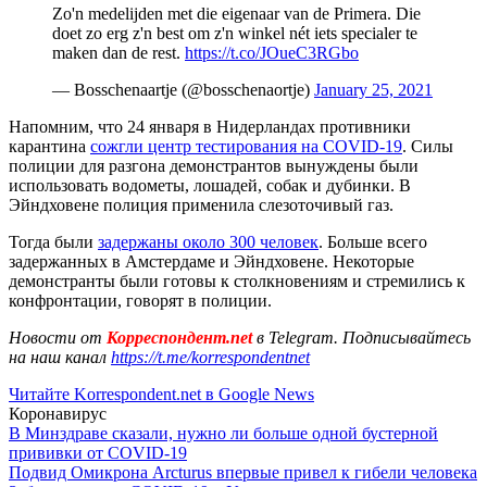
Zo'n medelijden met die eigenaar van de Primera. Die
doet zo erg z'n best om z'n winkel nét iets specialer te
maken dan de rest.
https://t.co/JOueC3RGbo
— Bosschenaartje (@bosschenaortje)
January 25, 2021
Напомним, что 24 января в Нидерландах противники
карантина
сожгли центр тестирования на COVID-19
. Силы
полиции для разгона демонстрантов вынуждены были
использовать водометы, лошадей, собак и дубинки. В
Эйндховене полиция применила слезоточивый газ.
Тогда были
задержаны около 300 человек
. Больше всего
задержанных в Амстердаме и Эйндховене. Некоторые
демонстранты были готовы к столкновениям и стремились к
конфронтации, говорят в полиции.
Новости от
Корреспондент.net
в Telegram. Подписывайтесь
на наш канал
https://t.me/korrespondentnet
Читайте Korrespondent.net в Google News
Коронавирус
В Минздраве сказали, нужно ли больше одной бустерной
прививки от COVID-19
Подвид Омикрона Arcturus впервые привел к гибели человека