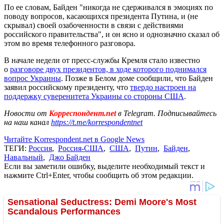
По ее словам, Байден "никогда не сдерживался в эмоциях по
поводу вопросов, касающихся президента Путина, и (не
скрывал) своей озабоченности в связи с действиями
российского правительства", и он ясно и однозначно сказал об
этом во время телефонного разговора.
В начале недели от пресс-службы Кремля стало известно
о
разговоре двух президентов, в ходе которого поднимался
вопрос Украины
. Позже в Белом доме сообщили, что Байден
заявил российскому президенту, что
твердо настроен на
поддержку суверенитета Украины со стороны США
.
Новости от
Корреспондент.net
в Telegram. Подписывайтесь
на наш канал
https://t.me/korrespondentnet
Читайте Korrespondent.net в Google News
ТЕГИ:
Россия
,
Россия-США
,
США
,
Путин
,
Байден
,
Навальный
,
Джо Байден
Если вы заметили ошибку, выделите необходимый текст и
нажмите Ctrl+Enter, чтобы сообщить об этом редакции.