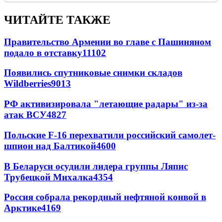
ЧИТАЙТЕ ТАКЖЕ
Правительство Армении во главе с Пашиняном
подало в отставку
11102
Появились спутниковые снимки складов
Wildberries
9013
РФ активизировала "летающие радары" из-за
атак ВСУ
4827
Польские F-16 перехватили российский самолет-
шпион над Балтикой
4600
В Беларуси осудили лидера группы Ляпис
Трубецкой Михалка
4354
Россия собрала рекордный нефтяной конвой в
Арктике
4169